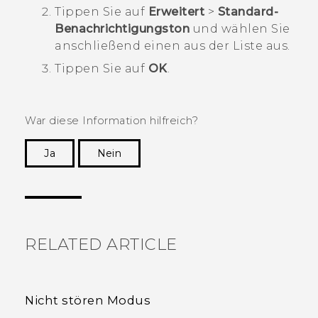
Tippen Sie auf
Erweitert
>
Standard-
Benachrichtigungston
und wählen Sie
anschließend einen aus der Liste aus.
Tippen Sie auf
OK
.
War diese Information hilfreich?
Ja
Nein
Vielen Dank! Ihr Feedback hilft anderen, die
hilfreichsten Informationen zu finden.
RELATED ARTICLE
Nicht stören Modus