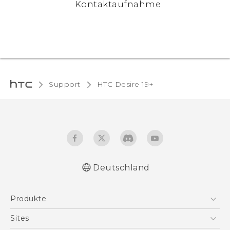
Kontaktaufnahme
Support
‎HTC Desire 19+‎‎
Deutschland
Deutsch - Schnellstart
Produkte
English - Quick start guide
Deutsch - Benutzerhandbuch
Smartphones
Sites
English - User manual