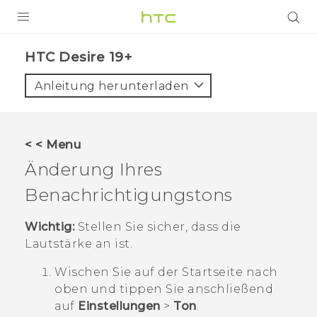
PRODUKTE
‎HTC Desire 19+‎‎
VIVE
Anleitung herunterladen
G REIGNS
SMARTPHONES
< < Menu
ZUBEHÖR
Änderung Ihres
VIVERSE
Benachrichtigungstons
UNTERSTÜTZUNG
Wichtig:
Stellen Sie sicher, dass die
Lautstärke an ist.
HTC-Geräte und Zubehör
Anmelden
Wischen Sie auf der
Startseite
nach
oben und tippen Sie anschließend
auf
Einstellungen
>
Ton
.