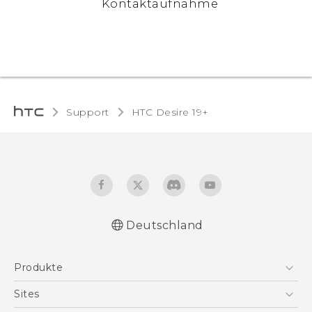
Kontaktaufnahme
Support
‎HTC Desire 19+‎‎
Deutschland
Deutsch - Schnellstart
Produkte
English - Quick start guide
Deutsch - Benutzerhandbuch
Smartphones
Sites
English - User manual