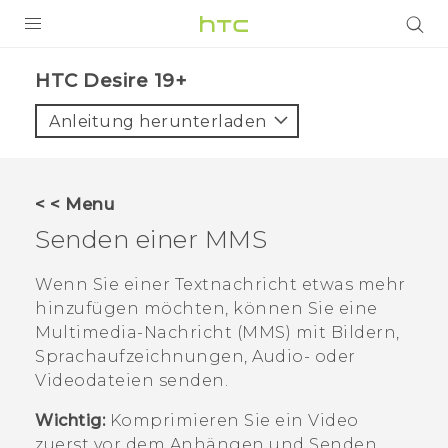
PRODUKTE
‎HTC Desire 19+‎‎
VIVE
Anleitung herunterladen
G REIGNS
SMARTPHONES
< < Menu
ZUBEHÖR
Senden einer MMS
VIVERSE
Wenn Sie einer Textnachricht etwas mehr
hinzufügen möchten, können Sie eine
UNTERSTÜTZUNG
Multimedia-Nachricht (MMS) mit Bildern,
HTC-Geräte und Zubehör
Sprachaufzeichnungen, Audio- oder
Anmelden
Videodateien senden.
Wichtig:
Komprimieren Sie ein Video
zuerst vor dem Anhängen und Senden,