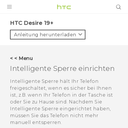
PRODUKTE
‎HTC Desire 19+‎‎
VIVE
Anleitung herunterladen
G REIGNS
SMARTPHONES
< < Menu
ZUBEHÖR
Intelligente Sperre einrichten
VIVERSE
Intelligente Sperre hält Ihr Telefon
freigeschaltet, wenn es sicher bei Ihnen
UNTERSTÜTZUNG
ist, z.B. wenn Ihr Telefon in der Tasche ist
HTC-Geräte und Zubehör
oder Sie zu Hause sind. Nachdem Sie
Anmelden
Intelligente Sperre eingerichtet haben,
müssen Sie das Telefon nicht mehr
manuell entsperren.