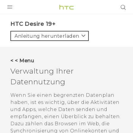
PRODUKTE
‎HTC Desire 19+‎‎
VIVE
Anleitung herunterladen
G REIGNS
SMARTPHONES
< < Menu
ZUBEHÖR
Verwaltung Ihrer
VIVERSE
Datennutzung
UNTERSTÜTZUNG
Wenn Sie einen begrenzten Datenplan
haben, ist es wichtig, über die Aktivitäten
HTC-Geräte und Zubehör
Anmelden
und Apps, welche Daten senden und
empfangen, einen Überblick zu behalten.
Dazu zählen das Browsen im Web, die
Synchronisierung von Onlinekonten und