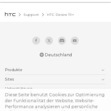
Support
‎HTC Desire 19+‎‎
Deutschland
Deutsch - Schnellstart
Produkte
English - Quick start guide
Deutsch - Benutzerhandbuch
Smartphones
Sites
English - User manual
5G
HTC Dev
Unterstützung
Deutsch - CE-Erklärung Zur Konformität
VIVE
Diese Seite benutzt Cookies zur Optimierung
HTC Vive
Unterstützung
Über HTC
der Funktionalität der Website, Website-
Zubehör
eCommerce Support
ESG
Performance analysieren und persönliche