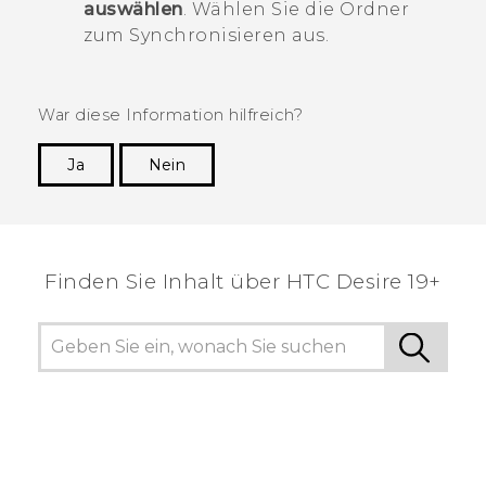
auswählen
. Wählen Sie die Ordner
zum Synchronisieren aus.
War diese Information hilfreich?
Ja
Nein
Vielen Dank! Ihr Feedback hilft anderen, die
hilfreichsten Informationen zu finden.
Finden Sie Inhalt über‎ ‎HTC Desire 19+‎