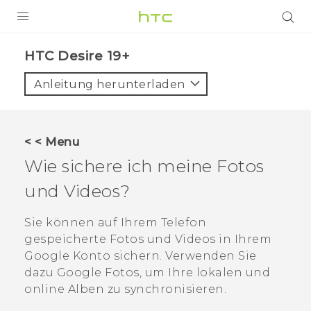
PRODUKTE
‎HTC Desire 19+‎‎
VIVE
Anleitung herunterladen
G REIGNS
SMARTPHONES
< < Menu
ZUBEHÖR
Wie sichere ich meine Fotos
VIVERSE
und Videos?
UNTERSTÜTZUNG
Sie können auf Ihrem Telefon
gespeicherte Fotos und Videos in Ihrem
HTC-Geräte und Zubehör
Anmelden
Google
Konto sichern. Verwenden Sie
dazu
Google Fotos
, um Ihre lokalen und
online Alben zu synchronisieren.