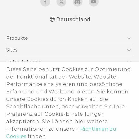
Deutschland
Deutsch - Schnellstart
Produkte
English - Quick start guide
Deutsch - Benutzerhandbuch
Smartphones
Sites
English - User manual
5G
HTC Dev
Unterstützung
Deutsch - CE-Erklärung Zur Konformität
VIVE
Diese Seite benutzt Cookies zur Optimierung
HTC Vive
Unterstützung
Über HTC
der Funktionalität der Website, Website-
Zubehör
eCommerce Support
Performance analysieren und persönliche
ESG
Erfahrung und Werbung bieten. Sie können
Impressum
unsere Cookies durch Klicken auf die
Investor
Schaltfläche unten, oder verwalten Sie Ihre
Cookie Preferences
Präferenz auf Cookie-Einstellungen
© 2011-2026 HTC Corporation
akzeptieren. Sie können hier weitere
Offene Stellen
Informationen zu unseren
Richtlinien zu
Legal Terms
Security and Privacy Whitepaper
Cookies
finden.