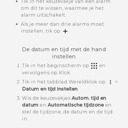
Tik in het keuzevakje van een alarm
om dit te wissen, waarmee je het
alarm uitschakelt.
Als je meer dan drie alarms moet
instellen, tik op
.
De datum en tijd met de hand
instellen
Tik in het beginscherm op
en
vervolgens op
Klok
.
Tik in het tabblad
Wereldklok
op
>
Datum en tijd instellen
.
Wis de keuzevakjes
Autom. tijd en
datum
en
Automatische tijdzone
en
stel de tijdzone, de datum en de tijd
in.