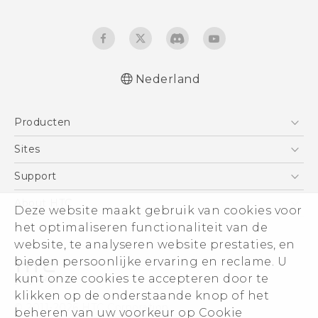
Nederland
Nederlands - Quick start guide
Producten
Nederlands - Gebruikershandleiding
Nederlands - Gids voor veiligheid en
Telefoons
Sites
wettelijke voorschriften
5G
HTC Vive
Support
Deutsch - Schnellstart
Vive
Deutsch - Benutzerhandbuch
HTC Dev
Support
About HTC
Deze website maakt gebruik van cookies voor
Accessoires
Deutsch - Informationen zur Sicherheit und
Aan de slag
Support voor eCommerce
het optimaliseren functionaliteit van de
ESG
behördliche Bestimmungen
website, te analyseren website prestaties, en
English - Quick start guide
Informatie over het bedrijf
bieden persoonlijke ervaring en reclame. U
English - User manual
Voor beleggers (engels)
kunt onze cookies te accepteren door te
English - Safety and regulatory guide
Cookie Preferences
klikken op de onderstaande knop of het
© 2011-2026 HTC Corporation
beheren van uw voorkeur op Cookie
Vacatures