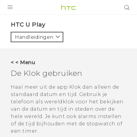
PRODUCTEN
HTC U Play‎
VIVE
Handleidingen
G REIGNS
TELEFOONS
< < Menu
ACCESSOIRES
De
Klok
gebruiken
AANBIEDINGEN
Haal meer uit de app
Klok
dan alleen de
standaard datum en tijd. Gebruik je
HTC Club
SUPPORT
telefoon als wereldklok voor het bekijken
HTC-apparaten & -accessoires
van de datum en tijd in steden over de
VIVERSE
hele wereld. Je kunt ook alarms instellen
Aanmelden
of de tijd bijhouden met de stopwatch of
een timer.