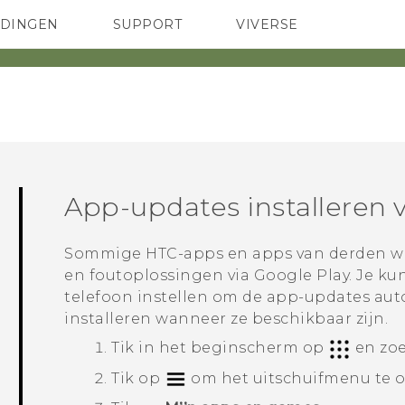
EDINGEN
SUPPORT
VIVERSE
 Club
TELEFOONS
HTC-apparaten & -accessoires
ACCESSOIRES
App-updates installeren 
Sommige HTC-apps en apps van derden wo
en foutoplossingen via
Google Play
. Je k
telefoon instellen om de app-updates au
installeren wanneer ze beschikbaar zijn.
Tik in het
beginscherm
op
en zoe
Tik op
om het uitschuifmenu te 