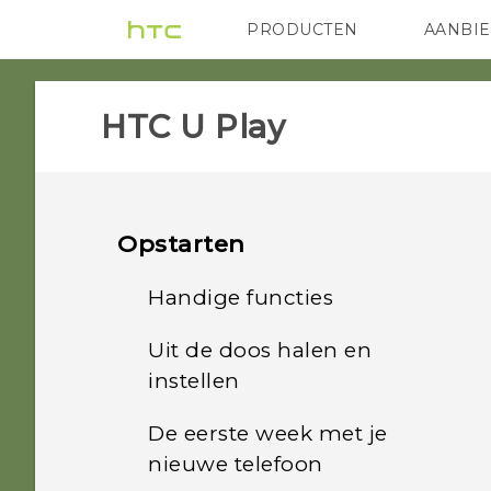
PRODUCTEN
AANBI
VIVE
G REIGNS
HTC
HTC U Play‎
Opstarten
Handige functies
Uit de doos halen en
Vingerafdrukscanner
instellen
Boost+
De eerste week met je
HTC U Play-overzicht
nieuwe telefoon
HTC Sense Companion