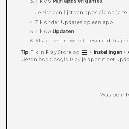
Tik op
Mijn apps en games
.
Je ziet een lijst van apps die op je te
Tik onder
Updates
op een app.
Tik op
Updaten
.
Als je hierom wordt gevraagd, tik je
Tip:
Tik in
Play Store
op
>
Instellingen
>
kiezen hoe
Google Play
je apps moet upda
Was de inf