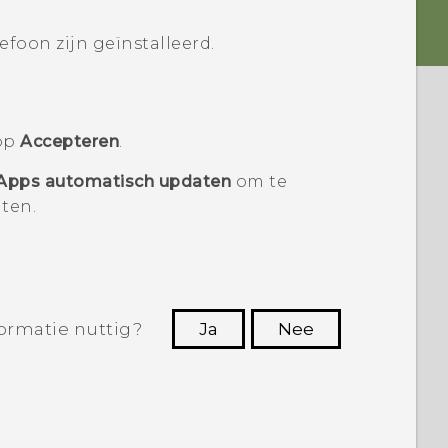
lefoon zijn geïnstalleerd.
 op
Accepteren
.
Apps automatisch updaten
om te
ten.
ormatie nuttig?
Ja
Nee
Dankuwel!