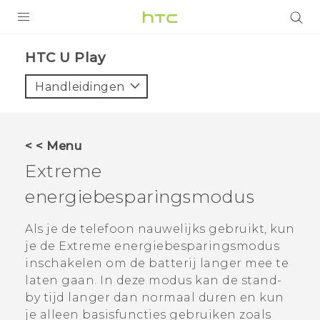
PRODUCTEN
HTC U Play‎
VIVE
Handleidingen
G REIGNS
TELEFOONS
< < Menu
ACCESSOIRES
Extreme
AANBIEDINGEN
energiebesparingsmodus
HTC Club
SUPPORT
Als je de telefoon nauwelijks gebruikt, kun
je de Extreme energiebesparingsmodus
HTC-apparaten & -accessoires
VIVERSE
inschakelen om de batterij langer mee te
laten gaan. In deze modus kan de stand-
Aanmelden
by tijd langer dan normaal duren en kun
je alleen basisfuncties gebruiken zoals