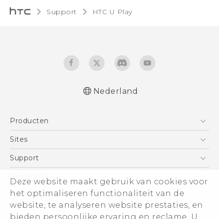
Support
HTC U Play‎
Nederland
Nederlands - Quick start guide
Producten
Nederlands - Gebruikershandleiding
Nederlands - Gids voor veiligheid en
Telefoons
Sites
wettelijke voorschriften
5G
HTC Vive
Support
Deutsch - Schnellstart
Vive
Deutsch - Benutzerhandbuch
HTC Dev
Support
About HTC
Deze website maakt gebruik van cookies voor
Accessoires
Deutsch - Informationen zur Sicherheit und
Aan de slag
Support voor eCommerce
ESG
het optimaliseren functionaliteit van de
behördliche Bestimmungen
website, te analyseren website prestaties, en
English - Quick start guide
Informatie over het bedrijf
bieden persoonlijke ervaring en reclame. U