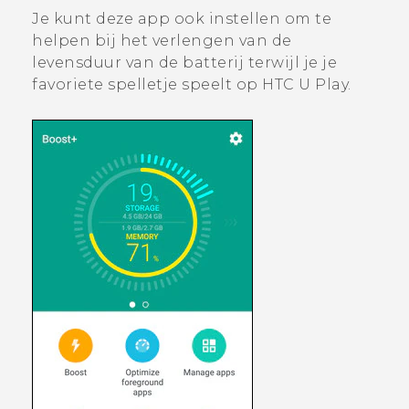
Je kunt deze app ook instellen om te
helpen bij het verlengen van de
levensduur van de batterij terwijl je je
favoriete spelletje speelt op
HTC U Play
.