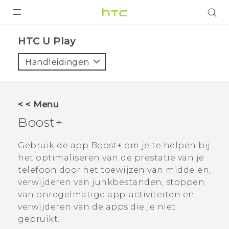
PRODUCTEN
HTC U Play‎
VIVE
Handleidingen
G REIGNS
TELEFOONS
< < Menu
ACCESSOIRES
Boost+
AANBIEDINGEN
Gebruik de app
Boost+
om je te helpen bij
het optimaliseren van de prestatie van je
HTC Club
SUPPORT
telefoon door het toewijzen van middelen,
HTC-apparaten & -accessoires
verwijderen van junkbestanden, stoppen
VIVERSE
van onregelmatige app-activiteiten en
Aanmelden
verwijderen van de apps die je niet
gebruikt.