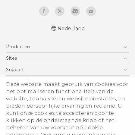
Nederland
Nederlands - Quick start guide
Producten
Nederlands - Gebruikershandleiding
Nederlands - Gids voor veiligheid en
Telefoons
Sites
wettelijke voorschriften
5G
HTC Vive
Support
Deutsch - Schnellstart
Vive
Deutsch - Benutzerhandbuch
HTC Dev
Support
About HTC
Deze website maakt gebruik van cookies voor
Accessoires
Deutsch - Informationen zur Sicherheit und
Aan de slag
Support voor eCommerce
het optimaliseren functionaliteit van de
ESG
behördliche Bestimmungen
website, te analyseren website prestaties, en
English - Quick start guide
Informatie over het bedrijf
bieden persoonlijke ervaring en reclame. U
English - User manual
Voor beleggers (engels)
kunt onze cookies te accepteren door te
English - Safety and regulatory guide
Cookie Preferences
klikken op de onderstaande knop of het
© 2011-2026 HTC Corporation
beheren van uw voorkeur op Cookie
Vacatures
Preferences. Ook kunt u meer informatie
Legal terms