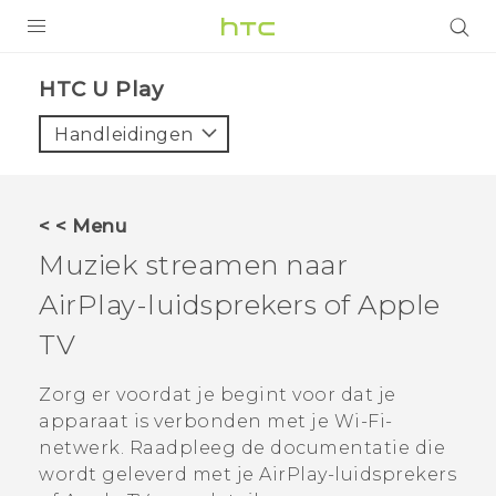
PRODUCTEN
HTC U Play‎
VIVE
Handleidingen
G REIGNS
TELEFOONS
< < Menu
ACCESSOIRES
Muziek streamen naar
AANBIEDINGEN
AirPlay
-luidsprekers of
Apple
TV
HTC Club
SUPPORT
HTC-apparaten & -accessoires
Zorg er voordat je begint voor dat je
VIVERSE
apparaat is verbonden met je
Wi‍-Fi
-
Aanmelden
netwerk. Raadpleeg de documentatie die
wordt geleverd met je
AirPlay
-luidsprekers