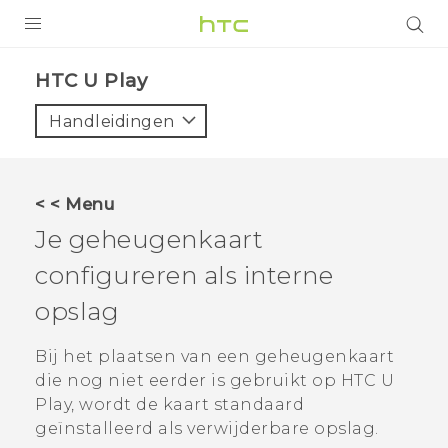
PRODUCTEN
HTC U Play‎
VIVE
Handleidingen
G REIGNS
TELEFOONS
< < Menu
ACCESSOIRES
Je geheugenkaart
AANBIEDINGEN
configureren als interne
opslag
HTC Club
SUPPORT
HTC-apparaten & -accessoires
Bij het plaatsen van een geheugenkaart
VIVERSE
die nog niet eerder is gebruikt op
HTC U
Aanmelden
Play
, wordt de kaart standaard
geïnstalleerd als verwijderbare opslag.