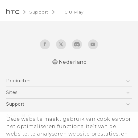
Support
HTC U Play‎
Nederland
Nederlands - Quick start guide
Producten
Nederlands - Gebruikershandleiding
Nederlands - Gids voor veiligheid en
Telefoons
Sites
wettelijke voorschriften
5G
HTC Vive
Support
Deutsch - Schnellstart
Vive
Deutsch - Benutzerhandbuch
HTC Dev
Support
About HTC
Deze website maakt gebruik van cookies voor
Accessoires
Deutsch - Informationen zur Sicherheit und
Aan de slag
Support voor eCommerce
ESG
het optimaliseren functionaliteit van de
behördliche Bestimmungen
website, te analyseren website prestaties, en
English - Quick start guide
Informatie over het bedrijf