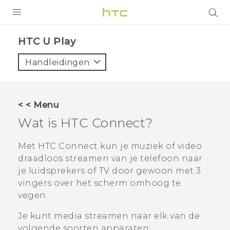
PRODUCTEN
HTC U Play‎
VIVE
Handleidingen
G REIGNS
TELEFOONS
< < Menu
ACCESSOIRES
Wat is
HTC Connect
?
AANBIEDINGEN
Met
HTC Connect
kun je muziek of video
draadloos streamen van je telefoon naar
HTC Club
SUPPORT
je luidsprekers of TV door gewoon met 3
HTC-apparaten & -accessoires
vingers over het scherm omhoog te
VIVERSE
vegen.
Aanmelden
Je kunt media streamen naar elk van de
volgende soorten apparaten: