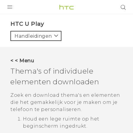
PRODUCTEN
HTC U Play‎
VIVE
Handleidingen
G REIGNS
TELEFOONS
< < Menu
ACCESSOIRES
Thema's of individuele
AANBIEDINGEN
elementen downloaden
HTC Club
SUPPORT
Zoek en download thema's en elementen
die het gemakkelijk voor je maken om je
HTC-apparaten & -accessoires
VIVERSE
telefoon te personaliseren.
Houd een lege ruimte op het
Aanmelden
beginscherm
ingedrukt.