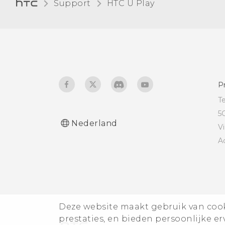
Support
HTC U Play‎
Een app naar en vanaf de
AirPlay-luidsprekers of
geheugenkaart
Apple TV
verplaatsen
Muziek naar Blackfire-
luidsprekers streamen
P
T
5
Nederland
V
A
Deze website maakt gebruik van cooki
prestaties, en bieden persoonlijke e