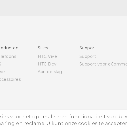
Nederlands - Gebruikershandleiding
Nederlands - Gids voor veiligheid en wettelijke
voorschriften
Deutsch - Schnellstart
Deutsch - Benutzerhandbuch
Deutsch - Informationen zur Sicherheit und
roducten
Sites
Support
behördliche Bestimmungen
elefoons
HTC Vive
Support
English - Quick start guide
G
HTC Dev
Support voor eComme
English - User manual
ive
Aan de slag
English - Safety and regulatory guide
ccessoires
es voor het optimaliseren functionaliteit van de 
rvaring en reclame. U kunt onze cookies te accepte