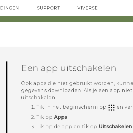
EDINGEN
SUPPORT
VIVERSE
 Club
TELEFOONS
HTC-apparaten & -accessoires
ACCESSOIRES
Een app uitschakelen
Ook apps die niet gebruikt worden, kunne
gegevens downloaden. Als je een app niet
uitschakelen.
Tik in het
beginscherm
op
en ve
Tik op
Apps
.
Tik op de app en tik op
Uitschakelen
.