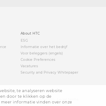
About HTC
ESG
rce
Informatie over het bedrijf
Voor beleggers (engels)
Cookie Preferences
Vacatures
Security and Privacy Whitepaper
website, te analyseren website
ren door te klikken op de
© 2011-2026 HTC Corporation
Legal terms
 meer informatie vinden over onze