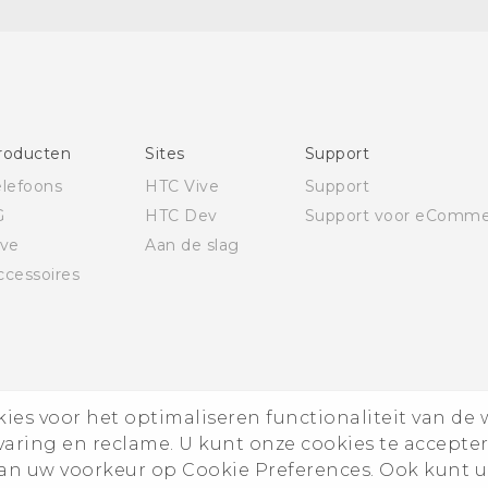
Nederlands - Gids voor veiligheid en wettelijke
voorschriften
Deutsch - Schnellstart
Deutsch - Benutzerhandbuch
Deutsch - Informationen zur Sicherheit und
roducten
Sites
Support
behördliche Bestimmungen
elefoons
HTC Vive
Support
English - Quick start guide
G
HTC Dev
Support voor eComme
English - User manual
ive
Aan de slag
English - Safety and regulatory guide
ccessoires
es voor het optimaliseren functionaliteit van de 
rvaring en reclame. U kunt onze cookies te accepte
n uw voorkeur op Cookie Preferences. Ook kunt u