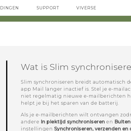
EDINGEN
SUPPORT
VIVERSE
 Club
TELEFOONS
HTC-apparaten & -accessoires
ACCESSOIRES
Wat is
Slim synchroniser
Slim synchroniseren
breidt automatisch de
app
Mail
langer inactief is. Stel je e-mail
niet regelmatig nieuwe e-mailberichten h
helpt je bij het sparen van de batterij.
Als je e-mailberichten wilt ontvangen zod
andere
In piektijd synchroniseren
en
Buiten
instellingen
Synchroniseren, verzenden en