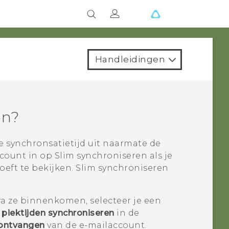
Handleidingen
en
?
 synchronsatietijd uit naarmate de
account in op
Slim synchroniseren
als je
oeft te bekijken.
Slim synchroniseren
ra ze binnenkomen, selecteer je een
 piektijden synchroniseren
in de
 ontvangen
van de e-mailaccount.