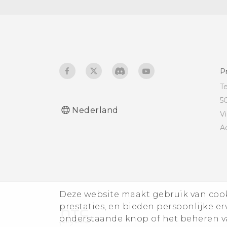
geheugenkaart
Apple TV
verplaatsen
Muziek naar Blackfire-
luidsprekers streamen
P
T
5
Nederland
V
A
Deze website maakt gebruik van cooki
prestaties, en bieden persoonlijke e
onderstaande knop of het beheren va