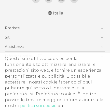
Italia
Italiano - Guida alle funzioni principali
Prodotti
Italiano - Manuale utente
Italiano - Guida sulla sicurezza e sulla
Smartphone
Siti
normativa
5G
HTC VIVE
Assistenza
English - Quick start guide
Vive
English - User manual
HTC Dev
Assistenza
Informazioni su HTC
Questo sito utilizza cookies per la
Accessori
English - Safety and regulatory guide
Ecommerce Assistenza
funzionalità sito ottimizzare, analizzare le
ESG
prestazioni sito web, e fornire un'esperienza
Uffici Commerciali
personalizzata e pubblicità. È possibile
Investitori (Inglese)
accettare i nostri cookie facendo clic sul
Cookie Preferences
pulsante qui sotto o il gestore di tua
© 2011-2026 HTC Corporation
preferenza su Preferenze cookie. È inoltre
Lavora con noi
possibile trovare maggiori informazioni sulla
Termini legali
Security and Privacy Whitepaper
nostra
politica sui cookie
qui.