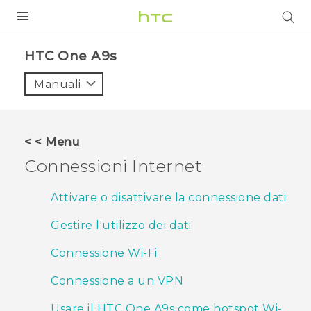
PRODOTTI
HTC One A9s‎
VIVE
Manuali
G REIGNS
SMARTPHONE
< < Menu
ACCESSORI
Connessioni Internet
VIVERSE
Attivare o disattivare la connessione dati
ASSISTENZA
Gestire l'utilizzo dei dati
Accessori e dispositivi HTC
Accesso
Connessione Wi‍-Fi
Connessione a un VPN
Usare il HTC One A9s come hotspot Wi‍-