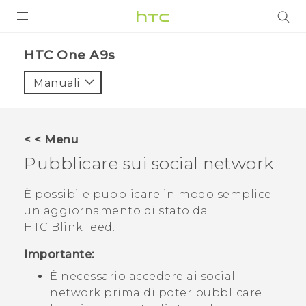
PRODOTTI
HTC One A9s‎
VIVE
Manuali
G REIGNS
SMARTPHONE
< < Menu
ACCESSORI
Pubblicare sui social network
VIVERSE
È possibile pubblicare in modo semplice
un aggiornamento di stato da
ASSISTENZA
HTC BlinkFeed
.
Accessori e dispositivi HTC
Accesso
Importante:
È necessario accedere ai social
network prima di poter pubblicare