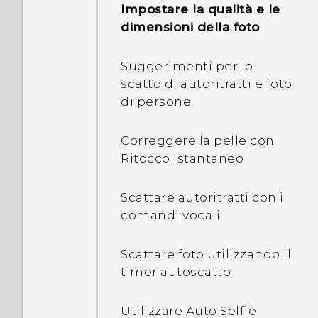
Barra di avvio
Impostare la qualità e le
Attivare o disattivare la
Modi per il trasferimento
dimensioni della foto
cartella Suggerimenti
dei contenuti da iPhone
Aggiungere i widget alla
schermata Home
Suggerimenti per lo
Cos'è il widget HTC Sense
Trasferire i contenuti
scatto di autoritratti e foto
Home?
iPhone tramite iCloud
di persone
Aggiungere collegamenti
alla schermata Home
Configurare il widget HTC
Correggere la pelle con
Sense Home
Ritocco Istantaneo
Usare gli adesivi come
collegamenti per le
Impostare le posizioni
applicazioni
Scattare autoritratti con i
casa e lavoro
comandi vocali
Raggruppare le
Impostare un blocco
applicazioni sul pannello
Scattare foto utilizzando il
schermo
widget e sulla barra di
timer autoscatto
avvio
Impostare il blocco
Utilizzare Auto Selfie