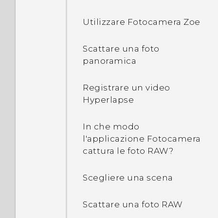
intelligente
Spostare un elemento
della schermata Home
Utilizzare Fotocamera Zoe
Attivare o disattivare le
notifiche del blocco
Rimuovere un elemento
Scattare una foto
schermo
della schermata Home
panoramica
Interagire con le notifiche
Ordinare le applicazioni
Registrare un video
del blocco schermo
Hyperlapse
Mostrare o nascondere le
Cambiare il collegamenti
applicazioni nella
In che modo
del blocco schermo
schermata Applicazioni
l'applicazione Fotocamera
cattura le foto RAW?
Disattivare il blocco
Raggruppare le
schermo
applicazioni in cartelle
Scegliere una scena
Pannello notifiche
Spostare le applicazioni e
Scattare una foto RAW
le cartelle