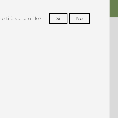
 ti è stata utile?
Sì
No
Grazie!