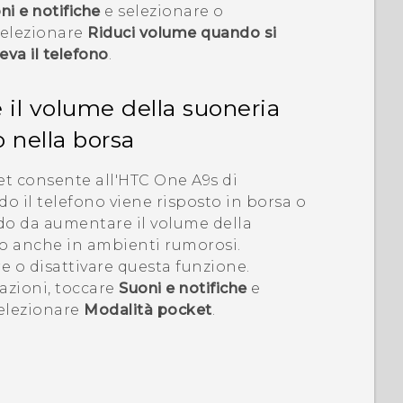
ni e notifiche
e selezionare o
elezionare
Riduci volume quando si
leva il telefono
.
l volume della suoneria
o nella borsa
t consente all'
HTC One A9s
di
o il telefono viene risposto in borsa o
do da aumentare il volume della
lo anche in ambienti rumorosi.
re o disattivare questa funzione.
azioni, toccare
Suoni e notifiche
e
selezionare
Modalità pocket
.