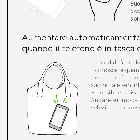
Suo
des
sol
Aumentare automaticamente i
quando il telefono è in tasca 
La Modalità pocke
riconoscere quand
nella tasca in mo
suoneria e sentir
È possibile attiva
Andare su Impost
selezionare o de