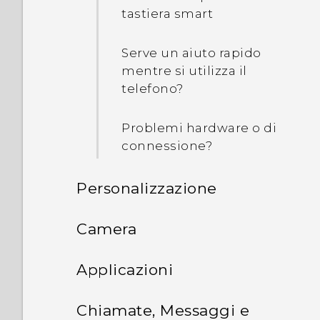
tastiera smart
Serve un aiuto rapido
mentre si utilizza il
telefono?
Problemi hardware o di
connessione?
Personalizzazione
Impostazione del telefono e
Camera
trasferimento
Fotocamera
Applicazioni
Personalizzazione
Scanner impronte digitali
Google Foto e applicazioni
Schermata fotocamera
Chiamate, Messaggi e
Cosa è HTC Temi?