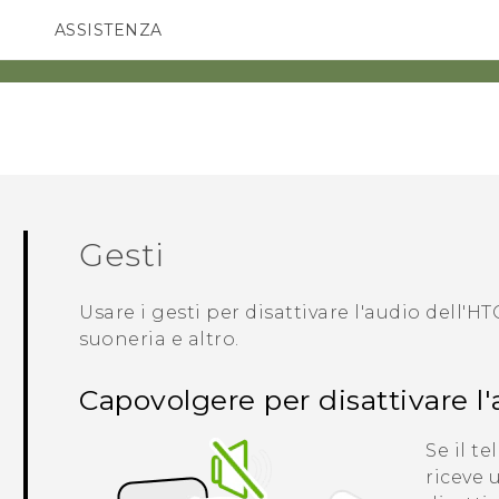
ASSISTENZA
Accessori e dispositivi HTC
SMARTPHONE
ACCESSORI
Gesti
Usare i gesti per disattivare l'audio dell'
HT
suoneria e altro.
Capovolgere per disattivare l
Se il te
riceve 