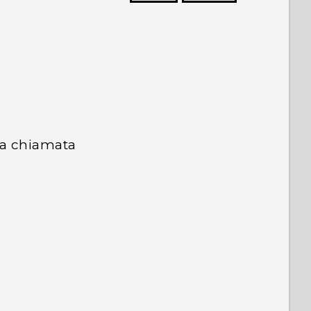
Grazie!
 la chiamata