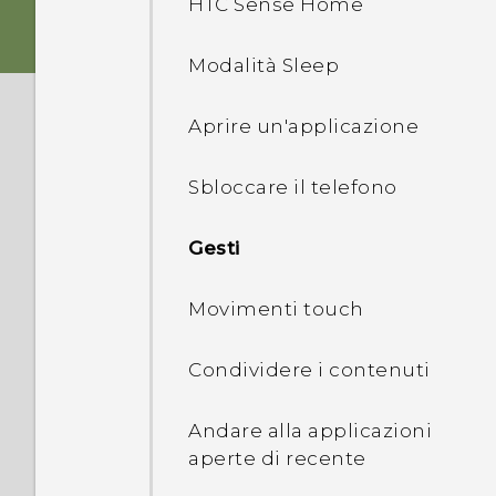
HTC Sense Home
Foto
Scheda di memoria
Modalità Sleep
Quali sono le differenze
con la tastiera su schermo
Caricare la batteria
Aprire un'applicazione
Suoni
Accendere o spegnere
Sbloccare il telefono
Realmente personale
Gesti
Boost+
Movimenti touch
Android 6.0 Marshmallow
Condividere i contenuti
Aggiornamenti software e
Andare alla applicazioni
applicazioni
aperte di recente