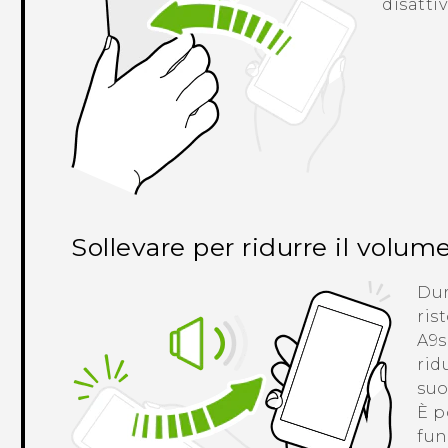
disattiv
Sollevare per ridurre il volum
Dur
ris
A9s
rid
suo
È p
fun