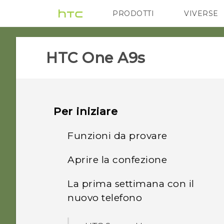
PRODOTTI
VIVERSE
VIVE
G REIGNS
HTC One A9s‎
Per iniziare
Funzioni da provare
Aprire la confezione
Quali sono le novità e le
funzioni speciali della
La prima settimana con il
HTC One A9s
Fotocamera
nuovo telefono
Scheda nano SIM
Il meglio da HTC e Google