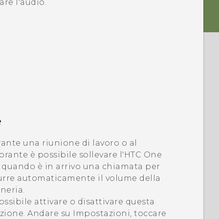
are l'audio.
e
ante una riunione di lavoro o al
torante è possibile sollevare l'
HTC One
quando è in arrivo una chiamata per
urre automaticamente il volume della
neria.
ossibile attivare o disattivare questa
zione. Andare su Impostazioni, toccare