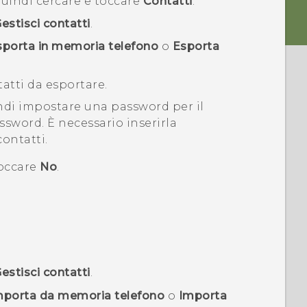
quindi cercare e toccare
Contatti
.
estisci contatti
.
sporta in memoria telefono
o
Esporta
tatti da esportare.
indi impostare una password per il
assword. È necessario inserirla
ontatti.
toccare
No
.
estisci contatti
.
mporta da memoria telefono
o
Importa