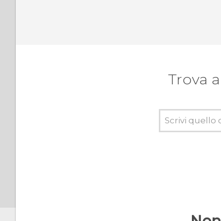
tastiera smart
Attivare o disattivare i
Usare l'NFC
gesti di ingrandimento
Serve un aiuto rapido
mentre si utilizza il
Impostazione delle
telefono?
applicazioni predefinite
Trova 
Problemi hardware o di
Impostare i collegamenti
connessione?
alle applicazioni
Navigare nell'HTC One A9s
con TalkBack
Profilo HTC BoomSound
Attivare o disattivare i
servizi di localizzazione
Non 