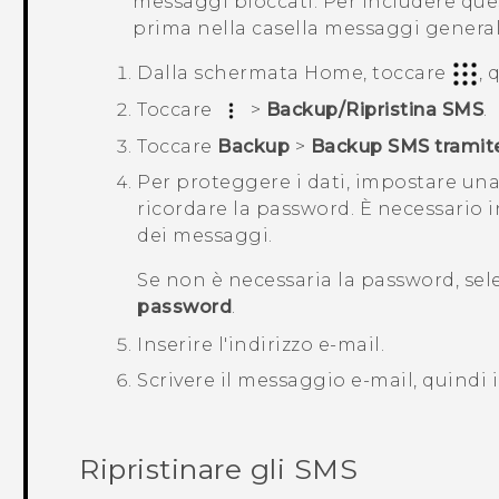
messaggi bloccati. Per includere que
prima nella casella messaggi general
Dalla schermata
Home
, toccare
, 
Toccare
>
Backup/Ripristina SMS
.
Toccare
Backup
>
Backup SMS tramite
Per proteggere i dati, impostare un
ricordare la password. È necessario i
dei messaggi.
Se non è necessaria la password, se
password
.
Inserire l'indirizzo e-mail.
Scrivere il messaggio e-mail, quindi i
Ripristinare gli SMS