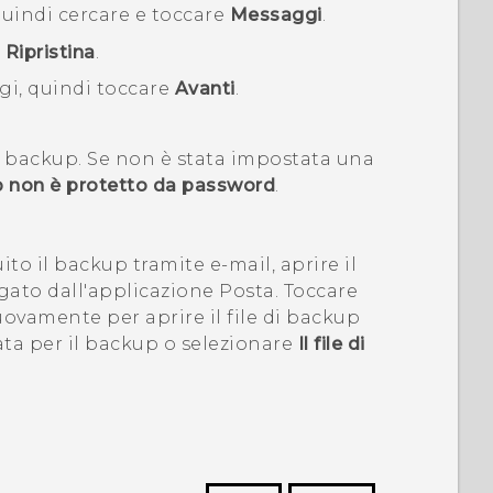
quindi cercare e toccare
Messaggi
.
>
Ripristina
.
gi, quindi toccare
Avanti
.
l backup.
Se non è stata impostata una
kup non è protetto da password
.
ito il backup tramite e-mail, aprire il
egato dall'applicazione
Posta
. Toccare
nuovamente per aprire il file di backup
ata per il backup o selezionare
Il file di