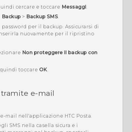
quindi cercare e toccare
Messaggi
.
>
Backup
>
Backup SMS
.
a password per il backup.
Assicurarsi di
nserirla nuovamente per il ripristino
lezionare
Non proteggere il backup con
, quindi toccare
OK
.
 tramite e-mail
 e-mail nell'applicazione HTC
Posta
.
li SMS nella casella sicura e i