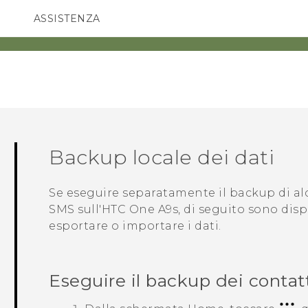
ASSISTENZA
Accessori e dispositivi HTC
SMARTPHONE
ACCESSORI
Backup locale dei dati
Se eseguire separatamente il backup di alc
SMS sull'
HTC One A9s
, di seguito sono dis
esportare o importare i dati.
Eseguire il backup dei contat