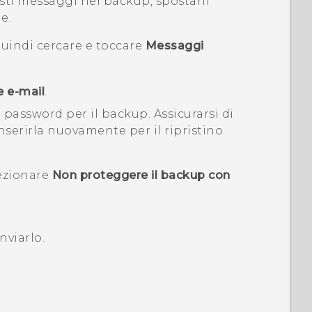
sti messaggi nel backup, spostarli
e.
quindi cercare e toccare
Messaggi
.
 e-mail
.
a password per il backup.
Assicurarsi di
nserirla nuovamente per il ripristino
lezionare
Non proteggere il backup con
nviarlo.