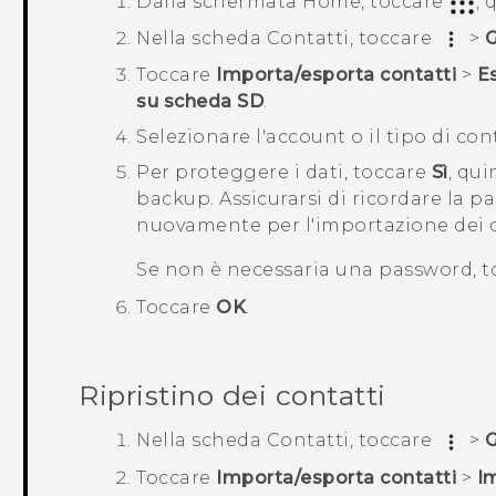
Dalla schermata
Home
, toccare
, 
Nella scheda
Contatti
, toccare
>
G
Toccare
Importa/esporta contatti
>
E
su scheda SD
.
Selezionare l'account o il tipo di con
Per proteggere i dati, toccare
Sì
, qu
backup.
Assicurarsi di ricordare la p
nuovamente per l'importazione dei c
Se non è necessaria una password, 
Toccare
OK
.
Ripristino dei contatti
Nella scheda
Contatti
, toccare
>
G
Toccare
Importa/esporta contatti
>
I