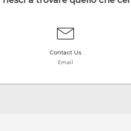
Contact Us
Email
Italiano - Guida alle funzioni principali
Italiano - Manuale utente
Italiano - Guida sulla sicurezza e sulla normativa