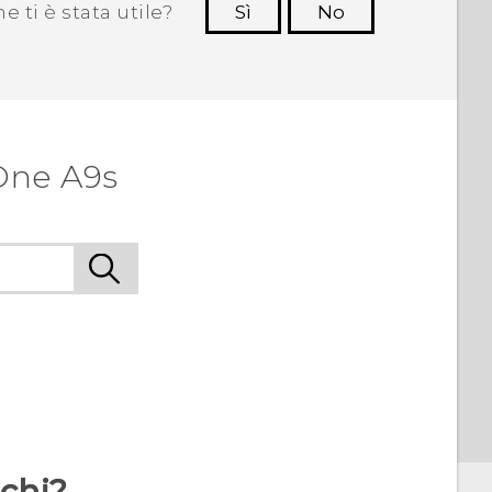
 ti è stata utile?
Sì
No
Grazie!
One A9s
rchi?