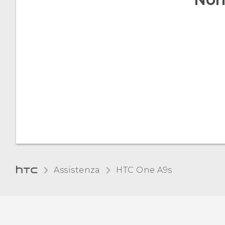
Modalità Non disturbare
Modalità aereo
Rotazione automatica
dello schermo
Assistenza
HTC One A9s‎