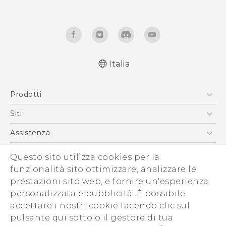
Italia
Italiano - Guida alle funzioni principali
Prodotti
Italiano - Manuale utente
Italiano - Guida sulla sicurezza e sulla
Smartphone
Siti
normativa
5G
HTC VIVE
Assistenza
English - Quick start guide
Vive
English - User manual
HTC Dev
Assistenza
Informazioni su HTC
Questo sito utilizza cookies per la
Accessori
English - Safety and regulatory guide
Ecommerce Assistenza
ESG
funzionalità sito ottimizzare, analizzare le
prestazioni sito web, e fornire un'esperienza
Uffici Commerciali
personalizzata e pubblicità. È possibile
Investitori (Inglese)
accettare i nostri cookie facendo clic sul
Cookie Preferences
pulsante qui sotto o il gestore di tua
© 2011-2026 HTC Corporation