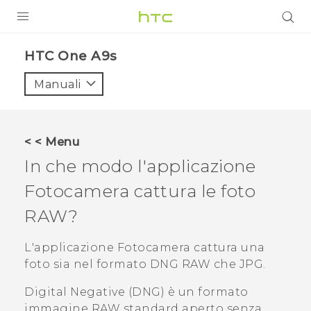
PRODOTTI
HTC One A9s‎
VIVE
Manuali
G REIGNS
SMARTPHONE
< < Menu
ACCESSORI
In che modo l'applicazione
VIVERSE
Fotocamera
cattura le foto
RAW?
ASSISTENZA
Accessori e dispositivi HTC
L'applicazione
Fotocamera
cattura una
Accesso
foto sia nel formato DNG RAW che JPG.
Digital Negative (DNG) è un formato
immagine RAW standard aperto senza