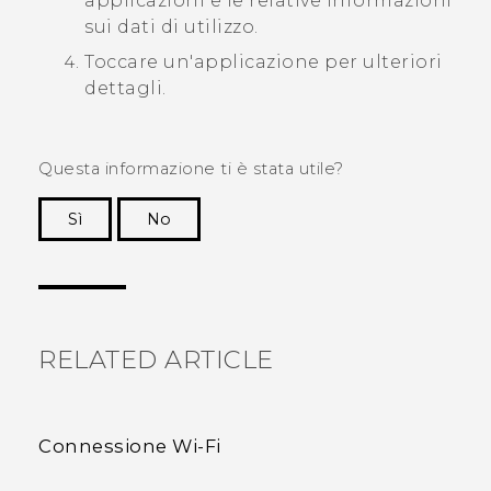
applicazioni e le relative informazioni
sui dati di utilizzo.
Toccare un'applicazione per ulteriori
dettagli.
Questa informazione ti è stata utile?
Sì
No
Grazie!
RELATED ARTICLE
Connessione Wi‍-Fi