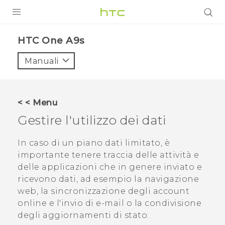
PRODOTTI
HTC One A9s‎
VIVE
Manuali
G REIGNS
SMARTPHONE
< < Menu
ACCESSORI
Gestire l'utilizzo dei dati
VIVERSE
In caso di un piano dati limitato, è
importante tenere traccia delle attività e
ASSISTENZA
delle applicazioni che in genere inviato e
Accessori e dispositivi HTC
ricevono dati, ad esempio la navigazione
Accesso
web, la sincronizzazione degli account
online e l'invio di e-mail o la condivisione
degli aggiornamenti di stato.