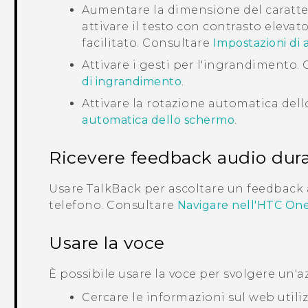
Aumentare la dimensione del carattere
attivare il testo con contrasto eleva
facilitato. Consultare
Impostazioni di a
Attivare i gesti per l'ingrandimento.
di ingrandimento
.
Attivare la rotazione automatica del
automatica dello schermo
.
Ricevere feedback audio duran
Usare
TalkBack
per ascoltare un feedback au
telefono. Consultare
Navigare nell'
HTC One
Usare la voce
È possibile usare la voce per svolgere un'az
Cercare le informazioni sul web util