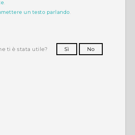
ce
.
mettere un testo parlando
.
 ti è stata utile?
Sì
No
Grazie!