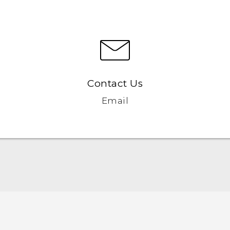
Contact Us
Email
Italiano - Guida alle funzioni principali
Italiano - Manuale utente
Italiano - Guida sulla sicurezza e sulla normativa