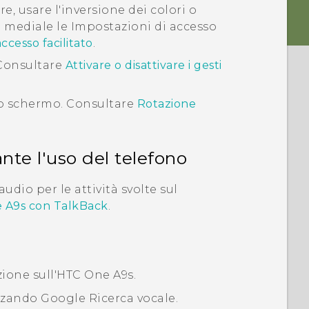
, usare l'inversione dei colori o
to mediale le Impostazioni di accesso
ccesso facilitato
.
 Consultare
Attivare o disattivare i gesti
lo schermo. Consultare
Rotazione
te l'uso del telefono
dio per le attività svolte sul
 A9s
con
TalkBack
.
ione sull'
HTC One A9s
.
izzando
Google
Ricerca vocale
.