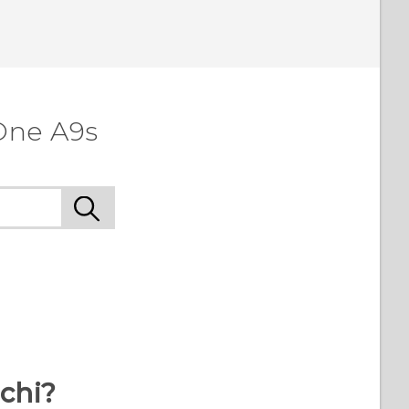
One A9s
rchi?