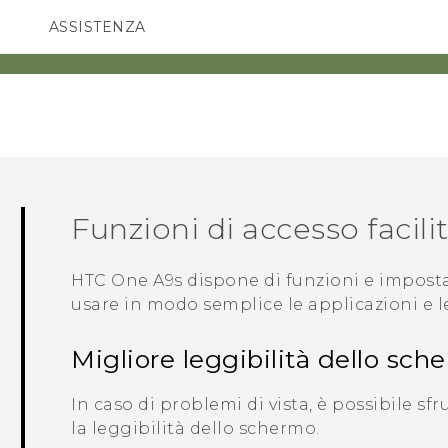
ASSISTENZA
Accessori e dispositivi HTC
SMARTPHONE
ACCESSORI
Funzioni di accesso facili
HTC One A9s
dispone di funzioni e impost
usare in modo semplice le applicazioni e le
Migliore leggibilità dello sch
In caso di problemi di vista, è possibile sf
la leggibilità dello schermo.