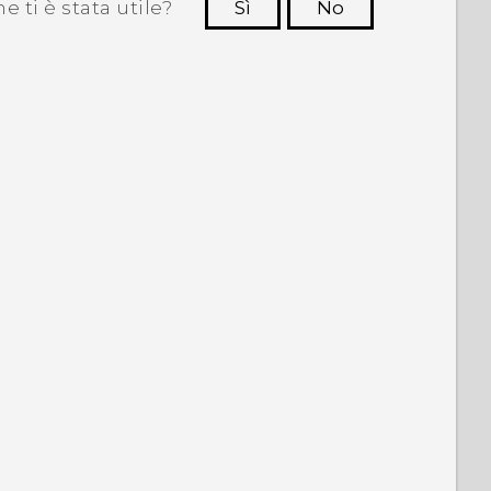
 ti è stata utile?
Sì
No
Grazie!