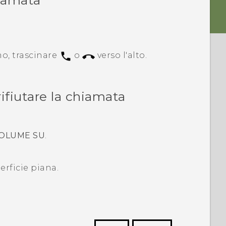
hiamata
mo, trascinare
o
verso l'alto.
rifiutare la chiamata
OLUME SU
.
rficie piana.