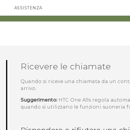
ASSISTENZA
Accessori e dispositivi HTC
SMARTPHONE
ACCESSORI
Ricevere le chiamate
Quando si riceve una chiamata da un cont
arrivo
.
Suggerimento:
HTC One A9s
regola automat
quando si utilizzano le funzioni suoneria 