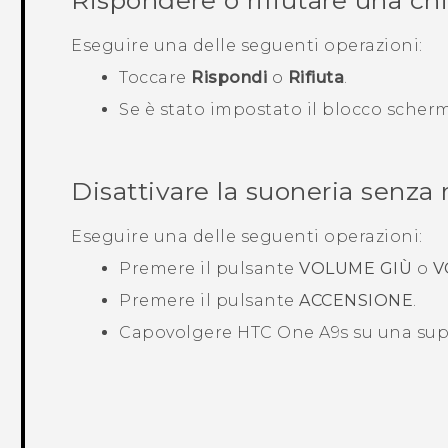
Rispondere o rifiutare una c
Eseguire una delle seguenti operazioni:
Toccare
Rispondi
o
Rifiuta
.
Se è stato impostato il blocco scher
Disattivare la suoneria senza 
Eseguire una delle seguenti operazioni:
Premere il pulsante
VOLUME GI Ù
o
V
Premere il pulsante
ACCENSIONE
.
Capovolgere
HTC One A9s
su una supe