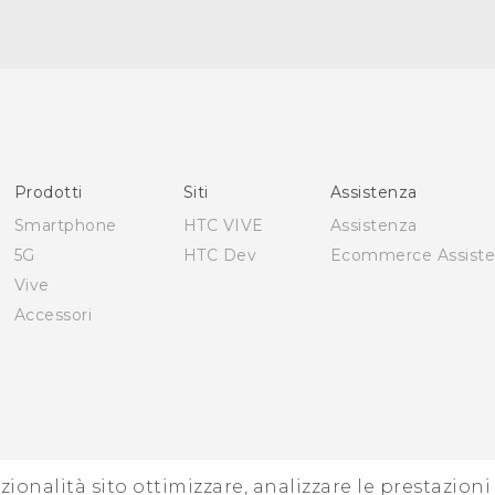
Italiano - Guida alle funzioni principali
Italiano - Manuale utente
Italiano - Guida sulla sicurezza e sulla normativa
English - Quick start guide
English - User manual
Prodotti
Siti
Assistenza
English - Safety and regulatory guide
Smartphone
HTC VIVE
Assistenza
5G
HTC Dev
Ecommerce Assist
Vive
Accessori
zionalità sito ottimizzare, analizzare le prestazion