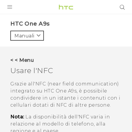
PRODOTTI
HTC One A9s‎
VIVE
Manuali
G REIGNS
SMARTPHONE
< < Menu
ACCESSORI
Usare l'NFC
VIVERSE
Grazie all'NFC (near field communication)
integrato su
HTC One A9s
, è possibile
ASSISTENZA
condividere in un istante i contenuti con i
Accessori e dispositivi HTC
cellulari dotati di NFC di altre persone.
Accesso
Nota:
La disponibilità dell'NFC varia in
relazione al modello di telefono, alla
regione e al paese.