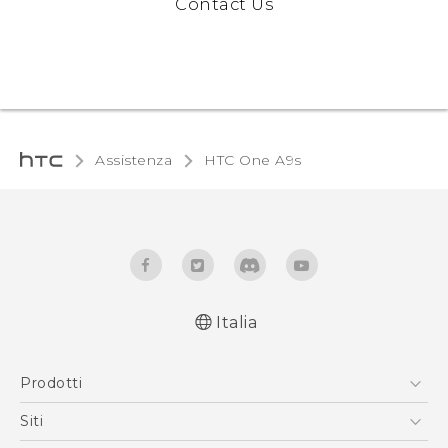
Contact Us
Assistenza
HTC One A9s‎
Italia
Italiano - Guida alle funzioni principali
Prodotti
Italiano - Manuale utente
Italiano - Guida sulla sicurezza e sulla
Smartphone
Siti
normativa