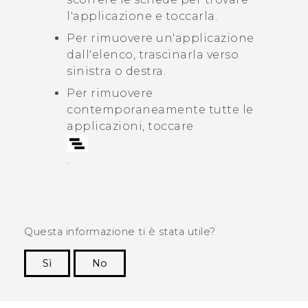
l'applicazione e toccarla.
Per rimuovere un'applicazione
dall'elenco, trascinarla verso
sinistra o destra.
Per rimuovere
contemporaneamente tutte le
applicazioni, toccare
.
Questa informazione ti è stata utile?
Sì
No
Grazie!