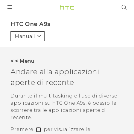
PRODOTTI
HTC One A9s‎
VIVE
Manuali
G REIGNS
SMARTPHONE
< < Menu
ACCESSORI
Andare alla applicazioni
VIVERSE
aperte di recente
ASSISTENZA
Durante il multitasking e l'uso di diverse
applicazioni su
HTC One A9s
, è possibile
Accessori e dispositivi HTC
Accesso
scorrere tra le applicazioni aperte di
recente.
Premere
per visualizzare le