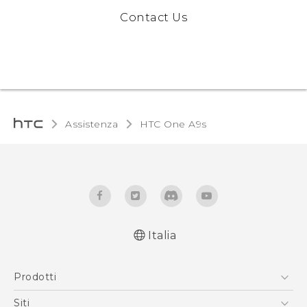
Contact Us
Assistenza
HTC One A9s‎
Italia
Italiano - Guida alle funzioni principali
Prodotti
Italiano - Manuale utente
Italiano - Guida sulla sicurezza e sulla
Smartphone
Siti