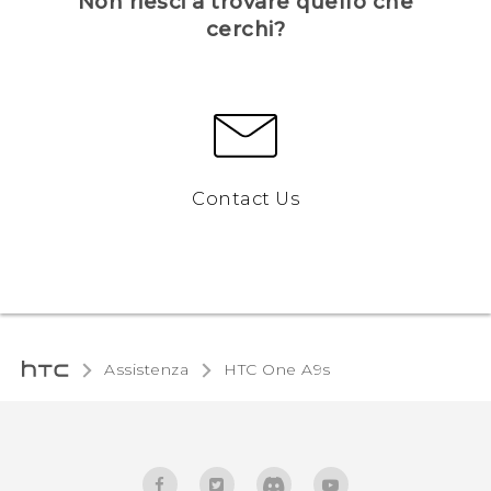
Non riesci a trovare quello che
cerchi?
Contact Us
Assistenza
HTC One A9s‎