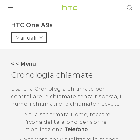
PRODOTTI
HTC One A9s‎
VIVE
Manuali
G REIGNS
SMARTPHONE
< < Menu
ACCESSORI
Cronologia chiamate
VIVERSE
Usare la
Cronologia chiamate
per
controllare le chiamate senza risposta, i
ASSISTENZA
numeri chiamati e le chiamate ricevute.
Accessori e dispositivi HTC
Accesso
Nella schermata
Home
, toccare
l'icona del telefono per aprire
l'applicazione
Telefono
.
Scorrere per visualizzare la scheda