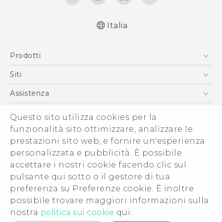
Italia
Italiano - Guida alle funzioni principali
Prodotti
Italiano - Manuale utente
Italiano - Guida sulla sicurezza e sulla
Smartphone
Siti
normativa
5G
HTC VIVE
Assistenza
English - Quick start guide
Vive
English - User manual
HTC Dev
Assistenza
Informazioni su HTC
Questo sito utilizza cookies per la
Accessori
English - Safety and regulatory guide
Ecommerce Assistenza
funzionalità sito ottimizzare, analizzare le
ESG
prestazioni sito web, e fornire un'esperienza
Uffici Commerciali
personalizzata e pubblicità. È possibile
Investitori (Inglese)
accettare i nostri cookie facendo clic sul
Cookie Preferences
pulsante qui sotto o il gestore di tua
© 2011-2026 HTC Corporation
preferenza su Preferenze cookie. È inoltre
Lavora con noi
possibile trovare maggiori informazioni sulla
Termini legali
Security and Privacy Whitepaper
nostra
politica sui cookie
qui.