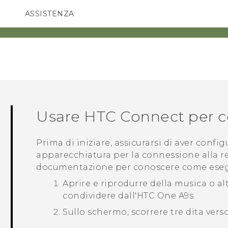
ASSISTENZA
Accessori e dispositivi HTC
SMARTPHONE
ACCESSORI
Usare
HTC Connect
per c
Prima di iniziare, assicurarsi di aver config
apparecchiatura per la connessione alla r
documentazione per conoscere come esegu
Aprire e riprodurre della musica o al
condividere dall'
HTC One A9s
.
Sullo schermo, scorrere tre dita verso 