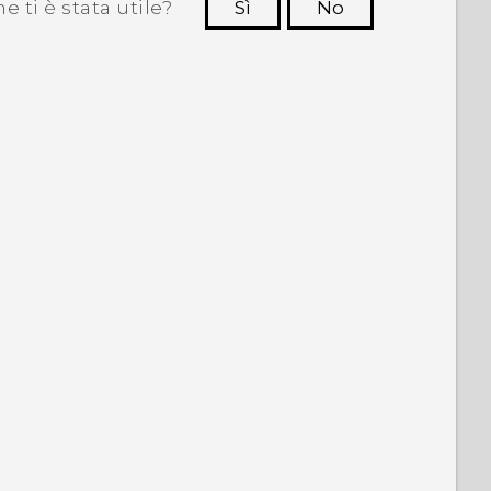
 ti è stata utile?
Sì
No
Grazie!