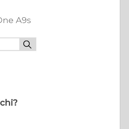
One A9s
rchi?