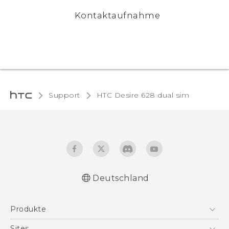
Kontaktaufnahme
Support
HTC Desire 628 dual sim‎
Deutschland
Deutsch - Schnellstart
Produkte
Deutsch - Benutzerhandbuch
Deutsch - Informationen zur Sicherheit und
Smartphones
Sites