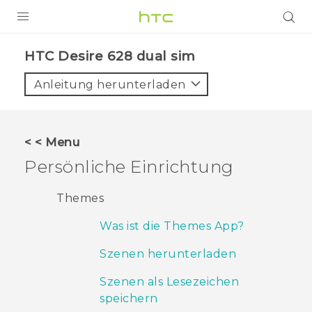
PRODUKTE
HTC Desire 628 dual sim‎
VIVE
Anleitung herunterladen
G REIGNS
SMARTPHONES
< < Menu
ZUBEHÖR
Persönliche Einrichtung
VIVERSE
Themes
UNTERSTÜTZUNG
Was ist die Themes App?
HTC-Geräte und Zubehör
Anmelden
Szenen herunterladen
Szenen als Lesezeichen
speichern