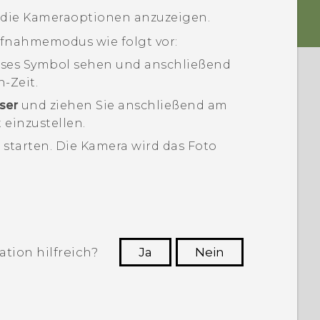
 die Kameraoptionen anzuzeigen.
fnahmemodus wie folgt vor:
ieses Symbol sehen und anschließend
-Zeit.
ser
und ziehen Sie anschließend am
einzustellen.
 starten.
Die Kamera wird das Foto
tion hilfreich?
Ja
Nein
n, die hilfreichsten Informationen zu
finden.