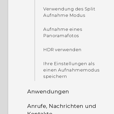
Startseiten-Widget
hinzufügen
Verwendung des Split
Aufnahme Modus
Intelligente Ordner ein-
und ausschalten
Aufnahme eines
Panoramafotos
Eine Displaysperre
einrichten
HDR verwenden
Das Displaysperren-
Ihre Einstellungen als
Fenster deaktivieren
einen Aufnahmemodus
speichern
Intelligente Sperre
einrichten
Anwendungen
Benachrichtigungen im
HTC BlinkFeed
Anrufe, Nachrichten und
Sperrfenster aktivieren
Kontakte