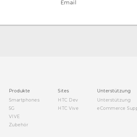
Email
Deutsch - Schnellstart
Deutsch - Benutzerhandbuch
Deutsch - Informationen zur Sicherheit und
behördliche Bestimmungen
English - Quick start guide
Produkte
Sites
Unterstützung
English - User manual
Smartphones
HTC Dev
Unterstützung
English - Safety and regulatory guide
5G
HTC Vive
eCommerce Supp
VIVE
Zubehör