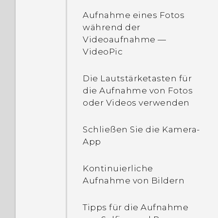
Bewegungsgesten
Eine Szene löschen
Aufnahme eines Fotos
Inhalte von einem
während der
Android Telefon
Fingergesten
Personalisierungseinstellun
Videoaufnahme —
übertragen
VideoPic
App öffnen
Klingeltöne,
Möglichkeiten zur
Benachrichtigungen und
Die Lautstärketasten für
Übertragung von Inhalten
Inhalte teilen
Wecker
die Aufnahme von Fotos
von einem iPhone
oder Videos verwenden
Wechseln zwischen
Hintergrundbild
Verwendung von
zuletzt geöffneten Apps
Startseite
Schließen Sie die Kamera-
Kurzeinstellungen
App
Inhalte aktualisieren
Ändern der
Kennenlernen der
Bildschirmschriftart
Kontinuierliche
Einstellungen
Aufnahme des
Aufnahme von Bildern
Telefondisplays
Startleiste
Telefon-Software
Tipps für die Aufnahme
aktualisieren