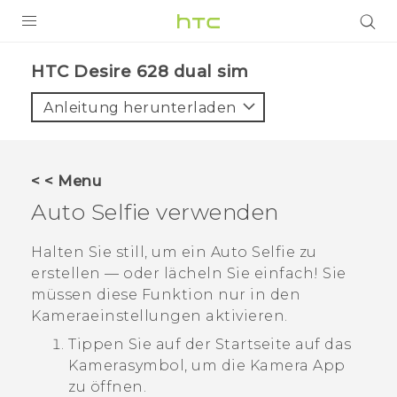
PRODUKTE
HTC Desire 628 dual sim‎
VIVE
Anleitung herunterladen
G REIGNS
SMARTPHONES
< < Menu
ZUBEHÖR
Auto Selfie
verwenden
VIVERSE
Halten Sie still, um ein Auto Selfie zu
erstellen — oder lächeln Sie einfach! Sie
UNTERSTÜTZUNG
müssen diese Funktion nur in den
HTC-Geräte und Zubehör
Kameraeinstellungen aktivieren.
Anmelden
Tippen Sie auf der
Startseite
auf das
Kamerasymbol, um die
Kamera
App
zu öffnen.