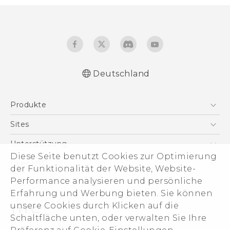
Deutschland
Deutsch - Schnellstart
Produkte
Deutsch - Benutzerhandbuch
Deutsch - Informationen zur Sicherheit und
Smartphones
Sites
behördliche Bestimmungen
5G
HTC Dev
Unterstützung
English - Quick start guide
VIVE
Diese Seite benutzt Cookies zur Optimierung
English - User manual
HTC Vive
Unterstützung
Über HTC
der Funktionalität der Website, Website-
Zubehör
English - Safety and regulatory guide
eCommerce Support
Performance analysieren und persönliche
ESG
Erfahrung und Werbung bieten. Sie können
Impressum
unsere Cookies durch Klicken auf die
Investor
Schaltfläche unten, oder verwalten Sie Ihre
Cookie Preferences