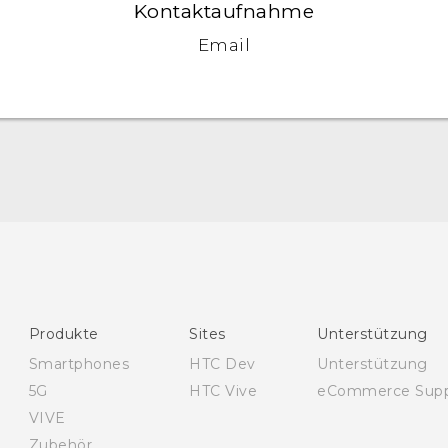
Kontaktaufnahme
Email
Deutsch - Schnellstart
Deutsch - Benutzerhandbuch
Deutsch - Informationen zur Sicherheit und
behördliche Bestimmungen
English - Quick start guide
Produkte
Sites
Unterstützung
English - User manual
Smartphones
HTC Dev
Unterstützung
English - Safety and regulatory guide
5G
HTC Vive
eCommerce Supp
VIVE
Zubehör