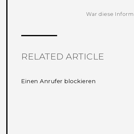
War diese Informa
Vielen Dank! Ihr Feedback hilft andere
gen
RELATED ARTICLE
Einen Anrufer blockieren