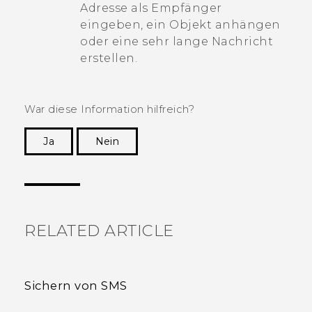
Adresse als Empfänger
eingeben, ein Objekt anhängen
oder eine sehr lange Nachricht
erstellen.
War diese Information hilfreich?
Ja
Nein
Vielen Dank! Ihr Feedback hilft anderen, die
hilfreichsten Informationen zu finden.
RELATED ARTICLE
Sichern von SMS