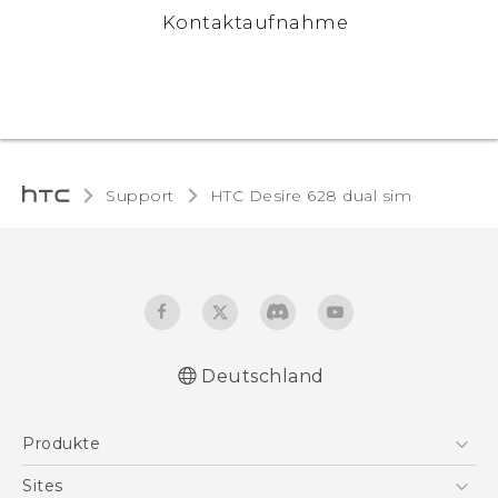
Kontaktaufnahme
Support
HTC Desire 628 dual sim‎
Deutschland
Deutsch - Schnellstart
Produkte
Deutsch - Benutzerhandbuch
Deutsch - Informationen zur Sicherheit und
Smartphones
Sites