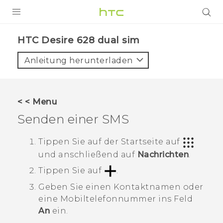
PRODUKTE
HTC Desire 628 dual sim‎
VIVE
Anleitung herunterladen
G REIGNS
SMARTPHONES
< < Menu
ZUBEHÖR
Senden einer SMS
VIVERSE
Tippen Sie auf der
Startseite
auf
und anschließend auf
Nachrichten
.
UNTERSTÜTZUNG
Tippen Sie auf
.
HTC-Geräte und Zubehör
Anmelden
Geben Sie einen Kontaktnamen oder
eine Mobiltelefonnummer ins Feld
An
ein.