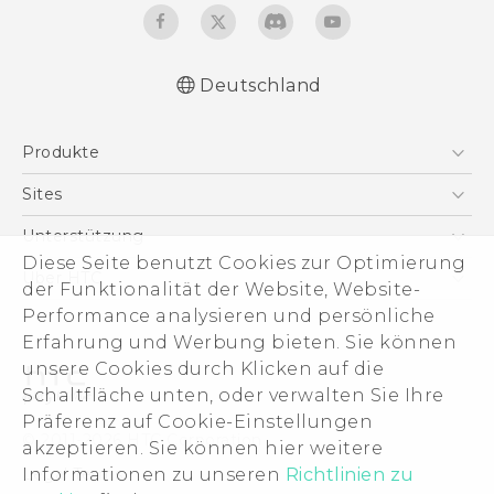
Deutschland
Deutsch - Schnellstart
Produkte
Deutsch - Benutzerhandbuch
Deutsch - Informationen zur Sicherheit und
Smartphones
Sites
behördliche Bestimmungen
5G
HTC Dev
Unterstützung
English - Quick start guide
VIVE
Diese Seite benutzt Cookies zur Optimierung
English - User manual
HTC Vive
Unterstützung
Über HTC
der Funktionalität der Website, Website-
Zubehör
English - Safety and regulatory guide
eCommerce Support
ESG
Performance analysieren und persönliche
Erfahrung und Werbung bieten. Sie können
Impressum
unsere Cookies durch Klicken auf die
Investor
Schaltfläche unten, oder verwalten Sie Ihre
Cookie Preferences
Präferenz auf Cookie-Einstellungen
© 2011-2026 HTC Corporation
akzeptieren. Sie können hier weitere
Offene Stellen
Legal Terms
Informationen zu unseren
Richtlinien zu
Security and Privacy Whitepaper