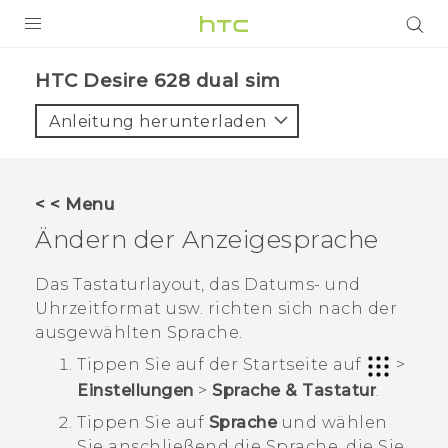
PRODUKTE
HTC Desire 628 dual sim‎
VIVE
Anleitung herunterladen
G REIGNS
SMARTPHONES
< < Menu
ZUBEHÖR
Ändern der Anzeigesprache
VIVERSE
Das Tastaturlayout, das Datums- und
Uhrzeitformat usw. richten sich nach der
UNTERSTÜTZUNG
ausgewählten Sprache.
HTC-Geräte und Zubehör
Anmelden
Tippen Sie auf der
Startseite
auf
>
Einstellungen
>
Sprache & Tastatur
.
Tippen Sie auf
Sprache
und wählen
Sie anschließend die Sprache, die Sie