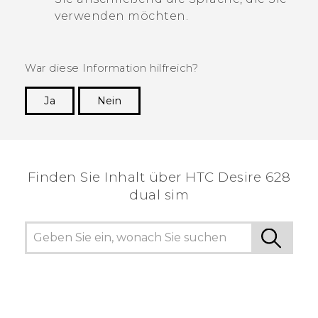
verwenden möchten.
War diese Information hilfreich?
Ja
Nein
Vielen Dank! Ihr Feedback hilft anderen, die
hilfreichsten Informationen zu finden.
Finden Sie Inhalt über‎ HTC Desire 628
dual sim