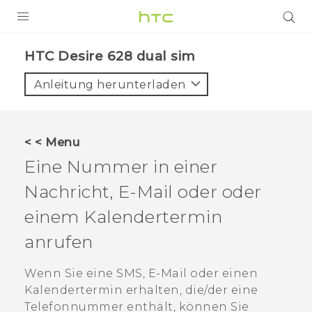
PRODUKTE
HTC Desire 628 dual sim‎
VIVE
Anleitung herunterladen
G REIGNS
SMARTPHONES
< < Menu
ZUBEHÖR
Eine Nummer in einer
VIVERSE
Nachricht, E-Mail oder oder
einem Kalendertermin
UNTERSTÜTZUNG
anrufen
HTC-Geräte und Zubehör
Anmelden
Wenn Sie eine SMS, E-Mail oder einen
Kalendertermin erhalten, die/der eine
Telefonnummer enthält, können Sie