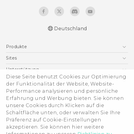
Deutschland
Deutsch - Schnellstart
Produkte
Deutsch - Benutzerhandbuch
Deutsch - Informationen zur Sicherheit und
Smartphones
Sites
behördliche Bestimmungen
5G
HTC Dev
Unterstützung
English - Quick start guide
VIVE
Diese Seite benutzt Cookies zur Optimierung
English - User manual
HTC Vive
Unterstützung
Über HTC
der Funktionalität der Website, Website-
Zubehör
English - Safety and regulatory guide
eCommerce Support
Performance analysieren und persönliche
ESG
Erfahrung und Werbung bieten. Sie können
Impressum
unsere Cookies durch Klicken auf die
Investor
Schaltfläche unten, oder verwalten Sie Ihre
Cookie Preferences
Präferenz auf Cookie-Einstellungen
© 2011-2026 HTC Corporation
akzeptieren. Sie können hier weitere
Offene Stellen