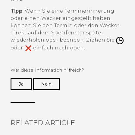
Tipp:
Wenn Sie eine Terminerinnerung
oder einen Wecker eingestellt haben,
können Sie den Termin oder den Wecker
direkt auf dem Sperrfenster später
wiederholen oder beenden. Ziehen Sie
oder
einfach nach oben.
War diese Information hilfreich?
Ja
Nein
Vielen Dank! Ihr Feedback hilft anderen, die
hilfreichsten Informationen zu finden.
RELATED ARTICLE