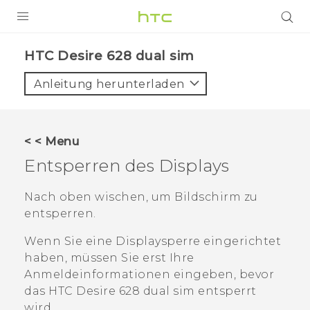
PRODUKTE
HTC Desire 628 dual sim‎
VIVE
Anleitung herunterladen
G REIGNS
SMARTPHONES
< < Menu
ZUBEHÖR
Entsperren des Displays
VIVERSE
Nach oben wischen, um Bildschirm zu
entsperren.
UNTERSTÜTZUNG
Wenn Sie eine Displaysperre eingerichtet
HTC-Geräte und Zubehör
Anmelden
haben, müssen Sie erst Ihre
Anmeldeinformationen eingeben, bevor
das
HTC Desire 628 dual sim
entsperrt
wird.