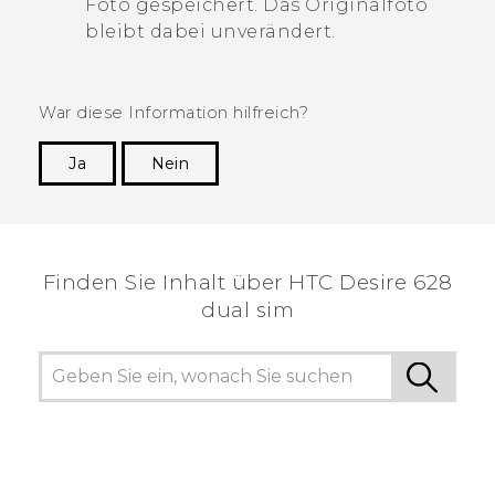
Foto gespeichert. Das Originalfoto
bleibt dabei unverändert.
War diese Information hilfreich?
Ja
Nein
Vielen Dank! Ihr Feedback hilft anderen, die
hilfreichsten Informationen zu finden.
Finden Sie Inhalt über‎ HTC Desire 628
dual sim