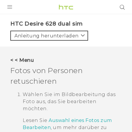
PRODUKTE
HTC Desire 628 dual sim‎
VIVE
Anleitung herunterladen
G REIGNS
SMARTPHONES
< < Menu
ZUBEHÖR
Fotos von Personen
VIVERSE
retuschieren
UNTERSTÜTZUNG
Wählen Sie im
Bildbearbeitung
das
Foto aus, das Sie bearbeiten
HTC-Geräte und Zubehör
Anmelden
möchten.
Lesen Sie
Auswahl eines Fotos zum
Bearbeiten
, um mehr darüber zu