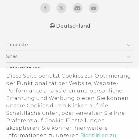
Deutschland
Deutsch - Schnellstart
Produkte
Deutsch - Benutzerhandbuch
Deutsch - Informationen zur Sicherheit und
Smartphones
Sites
behördliche Bestimmungen
5G
HTC Dev
Unterstützung
English - Quick start guide
VIVE
Diese Seite benutzt Cookies zur Optimierung
English - User manual
HTC Vive
Unterstützung
Über HTC
der Funktionalität der Website, Website-
Zubehör
English - Safety and regulatory guide
eCommerce Support
Performance analysieren und persönliche
ESG
Erfahrung und Werbung bieten. Sie können
Impressum
unsere Cookies durch Klicken auf die
Investor
Schaltfläche unten, oder verwalten Sie Ihre
Cookie Preferences
Präferenz auf Cookie-Einstellungen
© 2011-2026 HTC Corporation
akzeptieren. Sie können hier weitere
Offene Stellen
Informationen zu unseren
Richtlinien zu
Legal Terms
Security and Privacy Whitepaper