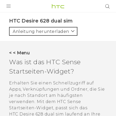
PRODUKTE
HTC Desire 628 dual sim‎
VIVE
Anleitung herunterladen
G REIGNS
SMARTPHONES
< < Menu
ZUBEHÖR
Was ist das
HTC Sense
VIVERSE
Startseiten-Widget?
UNTERSTÜTZUNG
Erhalten Sie einen Schnellzugriff auf
Apps, Verknüpfungen und Ordner, die Sie
HTC-Geräte und Zubehör
Anmelden
je nach Standort am häufigsten
verwenden. Mit dem
HTC Sense
Startseiten-Widget, passt sich das
HTC Desire 628 dual sim
laufend an Ihre