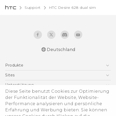
Support
HTC Desire 628 dual sim‎
Deutschland
Deutsch - Schnellstart
Produkte
Deutsch - Benutzerhandbuch
Deutsch - Informationen zur Sicherheit und
Smartphones
Sites
behördliche Bestimmungen
5G
HTC Dev
Unterstützung
English - Quick start guide
VIVE
Diese Seite benutzt Cookies zur Optimierung
English - User manual
HTC Vive
Unterstützung
Über HTC
der Funktionalität der Website, Website-
Zubehör
English - Safety and regulatory guide
eCommerce Support
Performance analysieren und persönliche
ESG
Erfahrung und Werbung bieten. Sie können
Impressum