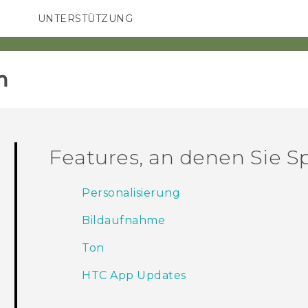
UNTERSTÜTZUNG
HTC-Geräte und Zubehör
SMARTPHONES
ZUBEHÖR
‎
Features, an denen Sie 
Personalisierung
Bildaufnahme
Ton
HTC App Updates