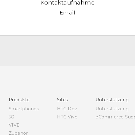
Kontaktaufnahme
Email
Deutsch - Schnellstart
Deutsch - Benutzerhandbuch
Deutsch - Informationen zur Sicherheit und
behördliche Bestimmungen
English - Quick start guide
Produkte
Sites
Unterstützung
English - User manual
Smartphones
HTC Dev
Unterstützung
English - Safety and regulatory guide
5G
HTC Vive
eCommerce Supp
VIVE
Zubehör