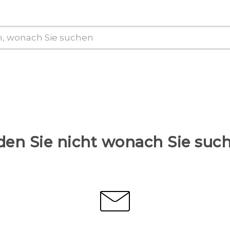
gen
den Sie nicht wonach Sie suc