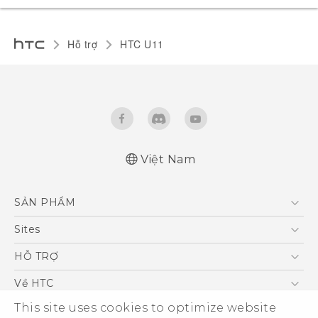
Hỗ trợ
HTC U11‎
Việt Nam
English - Quick start guide
SẢN PHẨM
English - User manual
5G
Sites
Điện Thoại Thông Minh
HTC Dev
HỖ TRỢ
VIVE
HTC Research
Trung tâm hỗ trợ
Về HTC
Hỗ trợ bảo hành HTC
This site uses cookies to optimize website
ESG