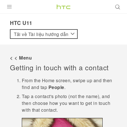
SẢN PHẨM
HTC U11‎
VIVE
Tải về Tài liệu hướng dẫn
G REIGNS
ĐIỆN THOẠI THÔNG MINH
< < Menu
Getting in touch with a contact
VIVERSE
ỨNG DỤNG
From the
Home
screen, swipe up and then
find and tap
People
.
HỖ TRỢ
Tap a contact's photo (not the name), and
then choose how you want to get in touch
with that contact.