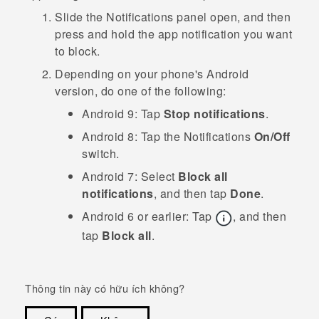
Slide the Notifications panel open, and then
press and hold the app notification you want
to block.
Depending on your phone's
Android
version, do one of the following:
Android
9:
Tap
Stop notifications
.
Android
8:
Tap the
Notifications
On/Off
switch.
Android
7:
Select
Block all
notifications
, and then tap
Done
.
Android
6 or earlier:
Tap
, and then
tap
Block all
.
Thông tin này có hữu ích không?