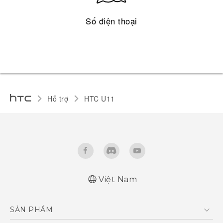
Số điện thoại
Hỗ trợ
HTC U11‎
Việt Nam
English - Quick start guide
SẢN PHẨM
English - User manual