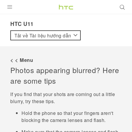
SẢN PHẨM
HTC U11‎
VIVE
Tải về Tài liệu hướng dẫn
G REIGNS
ĐIỆN THOẠI THÔNG MINH
< < Menu
Photos appearing blurred? Here
VIVERSE
are some tips
ỨNG DỤNG
If you find that your shots are coming out a little
HỖ TRỢ
blurry, try these tips.
Hold the phone so that your fingers aren't
blocking the camera lenses and flash.
Make sure that the camera lenses and flash