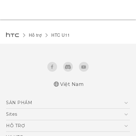
Hỗ trợ
HTC U11‎
Việt Nam
English - Quick start guide
SẢN PHẨM
English - User manual
5G
Sites
Điện Thoại Thông Minh
HTC Dev
HỖ TRỢ
VIVE
HTC Research