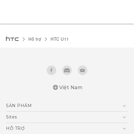
Hỗ trợ
HTC U11‎
Việt Nam
English - Quick start guide
SẢN PHẨM
English - User manual
5G
Sites
Điện Thoại Thông Minh
HTC Dev
HỖ TRỢ