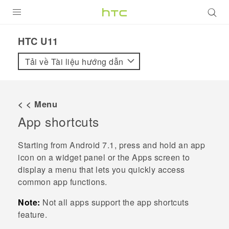
SẢN PHẨM
HTC U11‎
VIVE
Tải về Tài liệu hướng dẫn
G REIGNS
ĐIỆN THOẠI THÔNG MINH
< < Menu
App shortcuts
VIVERSE
ỨNG DỤNG
Starting from
Android
7.1, press and hold an app
icon on a widget panel or the Apps screen to
HỖ TRỢ
display a menu that lets you quickly access
common app functions.
Note:
Not all apps support the app shortcuts
feature.