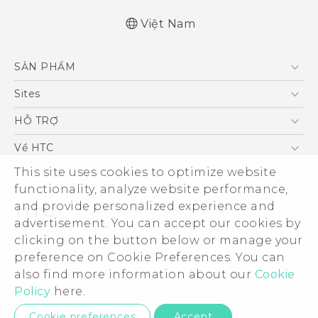
Việt Nam
English - Quick start guide
SẢN PHẨM
English - User manual
5G
Sites
Điện Thoại Thông Minh
HTC Dev
HỖ TRỢ
VIVE
HTC Research
Trung tâm hỗ trợ
Về HTC
Hỗ trợ bảo hành HTC
This site uses cookies to optimize website
ESG
functionality, analyze website performance,
Nhà đầu tư
and provide personalized experience and
Làm việc tại HTC
advertisement. You can accept our cookies by
Chính sách bảo mật
clicking on the button below or manage your
© 2011-2026 HTC Corporation
preference on Cookie Preferences. You can
Bảo mật sản phẩm
also find more information about our
Cookie
Legal Terms
Thông Tin Đấu Thầu
Policy
here.
Security and Privacy Whitepaper
Privacy Contact:
Global-Privacy@htc.com
Cookie preferences
Accept