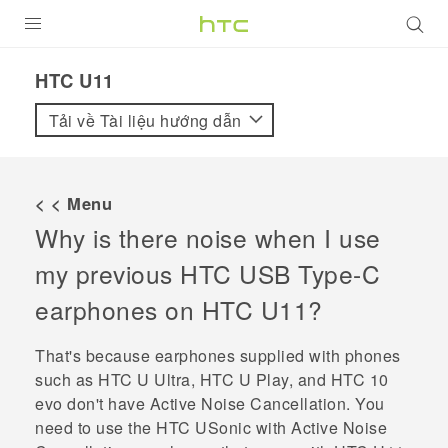
SẢN PHẨM
HTC U11‎
VIVE
Tải về Tài liệu hướng dẫn
G REIGNS
ĐIỆN THOẠI THÔNG MINH
< < Menu
Why is there noise when I use
VIVERSE
my previous HTC
USB Type-C
ỨNG DỤNG
earphones on
HTC U11
?
HỖ TRỢ
That's because earphones supplied with phones
such as HTC U Ultra, HTC U Play, and HTC 10
evo don't have Active Noise Cancellation.
You
need to use the
HTC USonic
with Active Noise