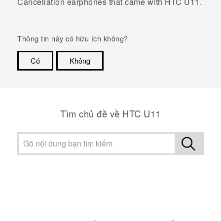
Cancellation earphones that came with
HTC U11
.
Thông tin này có hữu ích không?
Có
Không
Cám ơn!
Tìm chủ đề về HTC U11