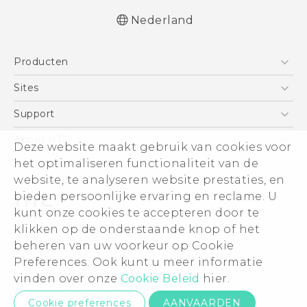
Nederland
Nederlands - Quick start guide
Producten
Nederlands - Gebruikershandleiding
Quick start guide
Telefoons
Sites
User manual
5G
HTC Vive
Support
Vive
HTC Dev
Support
About HTC
Deze website maakt gebruik van cookies voor
Accessoires
Aan de slag
Support voor eCommerce
het optimaliseren functionaliteit van de
ESG
website, te analyseren website prestaties, en
Informatie over het bedrijf
bieden persoonlijke ervaring en reclame. U
Voor beleggers (engels)
kunt onze cookies te accepteren door te
Cookie Preferences
klikken op de onderstaande knop of het
© 2011-2026 HTC Corporation
beheren van uw voorkeur op Cookie
Vacatures
Preferences. Ook kunt u meer informatie
Legal terms
Security and Privacy Whitepaper
vinden over onze
Cookie Beleid
hier.
Privacycontact:
Global-Privacy@htc.com
Cookie preferences
AANVAARDEN