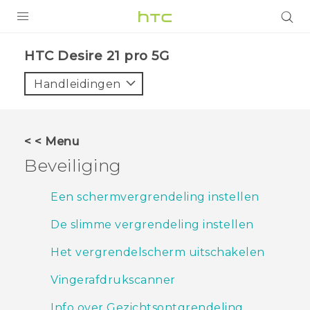
PRODUCTEN
HTC Desire 21 pro 5G‎
VIVE
Handleidingen
G REIGNS
TELEFOONS
< < Menu
ACCESSOIRES
Beveiliging
AANBIEDINGEN
Een schermvergrendeling instellen
HTC Club
SUPPORT
De slimme vergrendeling instellen
HTC-apparaten & -accessoires
VIVERSE
Het vergrendelscherm uitschakelen
Aanmelden
Vingerafdrukscanner
Info over Gezichtsontgrendeling