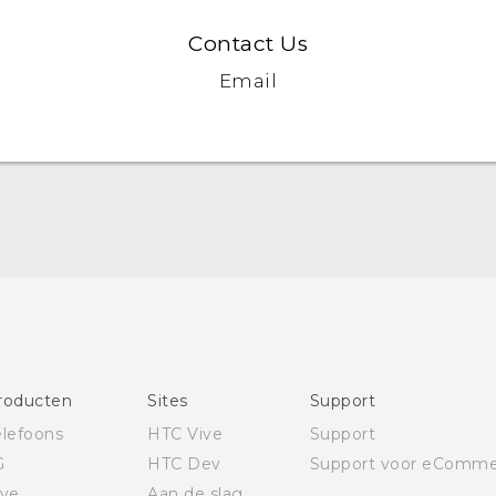
Contact Us
Email
Nederlands - Quick start guide
Nederlands - Gebruikershandleiding
Quick start guide
User manual
roducten
Sites
Support
elefoons
HTC Vive
Support
G
HTC Dev
Support voor eComme
ive
Aan de slag