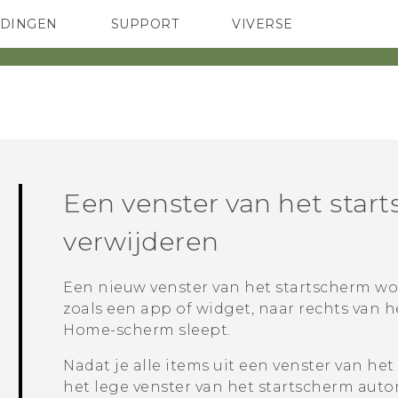
EDINGEN
SUPPORT
VIVERSE
 Club
TELEFOONS
HTC-apparaten & -accessoires
ACCESSOIRES
Een venster van het star
verwijderen
Een nieuw venster van het startscherm wo
zoals een app of widget, naar rechts van h
Home-scherm sleept.
Nadat je alle items uit een venster van he
het lege venster van het startscherm auto