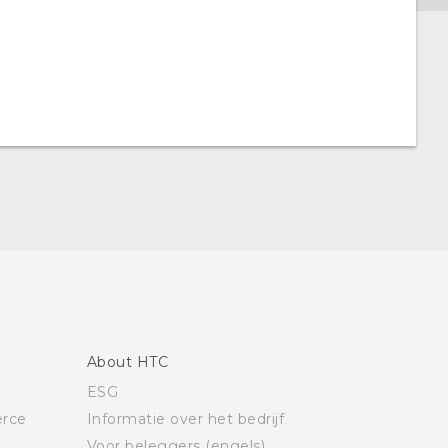
About HTC
ESG
rce
Informatie over het bedrijf
Voor beleggers (engels)