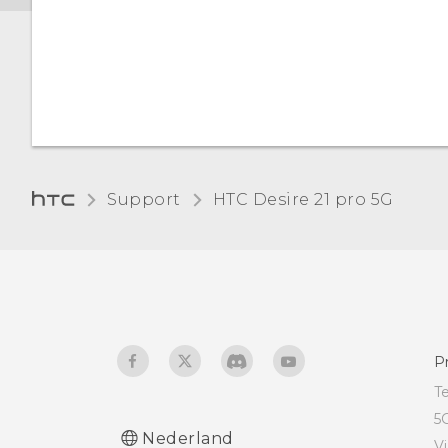
Donker thema
Nachtverlichting
De standaard
lettergrootte wijzigen
Support
HTC Desire 21 pro 5G‎
De weergavegrootte
aanpassen
Aanraakgeluiden en
trillen
De schermtaal wijzigen
P
T
Niet storen-modus
5
Nederland
V