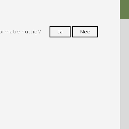
ormatie nuttig?
Ja
Nee
Dankuwel!