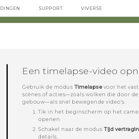
EDINGEN
SUPPORT
VIVERSE
 Club
TELEFOONS
HTC-apparaten & -accessoires
ACCESSOIRES
Een timelapse-video o
Gebruik de modus
Timelapse
voor het vas
scènes of acties—zoals wolken die door d
gebouw—als snel bewegende video's.
Tik in het
beginscherm
op het came
openen.
Schakel naar de modus
Tijd vertragi
details.