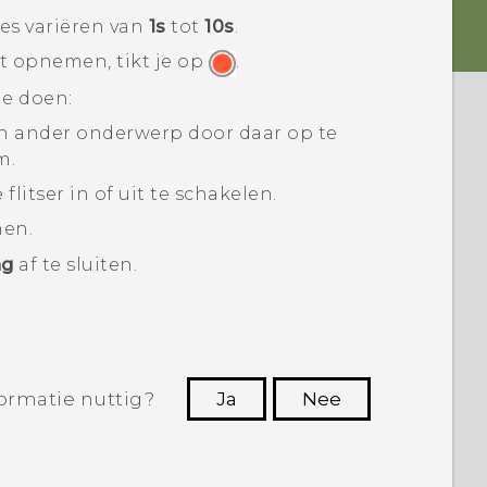
es variëren van
1s
tot
10s
.
t opnemen, tikt je op
.
e doen:
n ander onderwerp door daar op te
m.
flitser in of uit te schakelen.
en.
ng
af te sluiten.
ormatie nuttig?
Ja
Nee
Dankuwel!