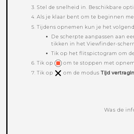
Stel de snelheid in.
Beschikbare opti
Als je klaar bent om te beginnen me
Tijdens opnemen kun je het volgend
De scherpte aanpassen aan ee
tikken in het Viewfinder-scher
Tik op het flitspictogram om de 
Tik op
om te stoppen met opnem
Tik op
om de modus
Tijd vertragi
Was de inf