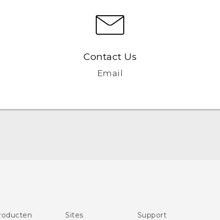
Contact Us
Email
Nederlands - Quick start guide
Nederlands - Gebruikershandleiding
Quick start guide
User manual
roducten
Sites
Support