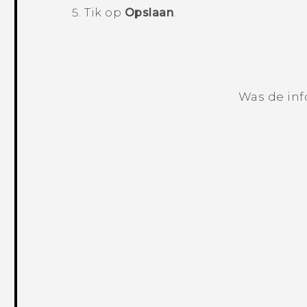
Tik op
Opslaan
.
Was de inf