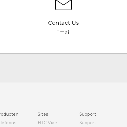
Contact Us
Email
Nederlands - Quick start guide
Nederlands - Gebruikershandleiding
Quick start guide
User manual
roducten
Sites
Support
elefoons
HTC Vive
Support