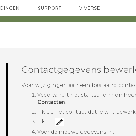
EDINGEN
SUPPORT
VIVERSE
 Club
TELEFOONS
HTC-apparaten & -accessoires
ACCESSOIRES
Contactgegevens bewer
Voer wijzigingen aan een bestaand contact
Veeg vanuit het
startscherm
omhoog 
Contacten
.
Tik op het contact dat je wilt bewerk
Tik op
.
Voer de nieuwe gegevens in.