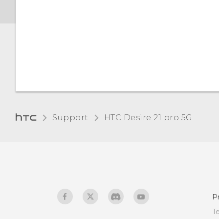
delen via USB
Donker thema
Nachtverlichting
De standaard
lettergrootte wijzigen
Support
HTC Desire 21 pro 5G‎
De weergavegrootte
aanpassen
Aanraakgeluiden en
trillen
De schermtaal wijzigen
P
T