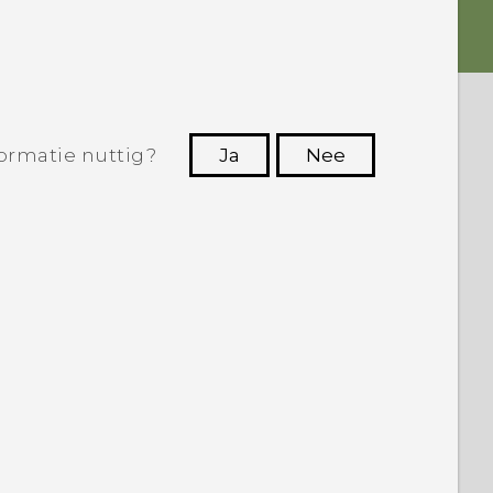
ormatie nuttig?
Ja
Nee
Dankuwel!