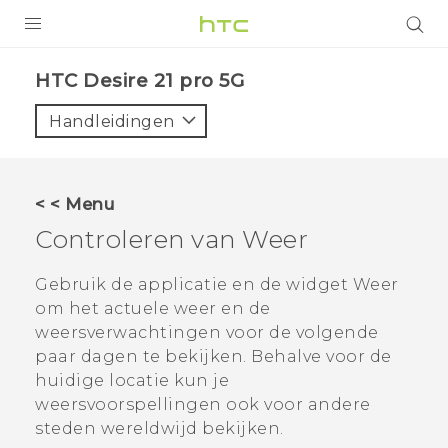
PRODUCTEN
HTC Desire 21 pro 5G‎
VIVE
Handleidingen
G REIGNS
TELEFOONS
< < Menu
ACCESSOIRES
Controleren van
Weer
AANBIEDINGEN
Gebruik de applicatie en de widget
Weer
om het actuele weer en de
HTC Club
SUPPORT
weersverwachtingen voor de volgende
HTC-apparaten & -accessoires
paar dagen te bekijken. Behalve voor de
VIVERSE
huidige locatie kun je
Aanmelden
weersvoorspellingen ook voor andere
steden wereldwijd bekijken.