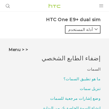
المنتجات
HTC One E9+ dual sim‎
VIVE
أدلة المستخدم
G REIGNS
أجهزة الهواتف الذكية
< < Menu
VIVERSE
إضفاء الطابع الشخصي
البرامج + التطبيقات
السمات
الدعم
ما هو تطبيق السمات؟
أجهزة HTC والملحقات
تنزيل سمات
وضع إشارات مرجعية للسمات
إنشاء السمة الخاصة بك من البداية