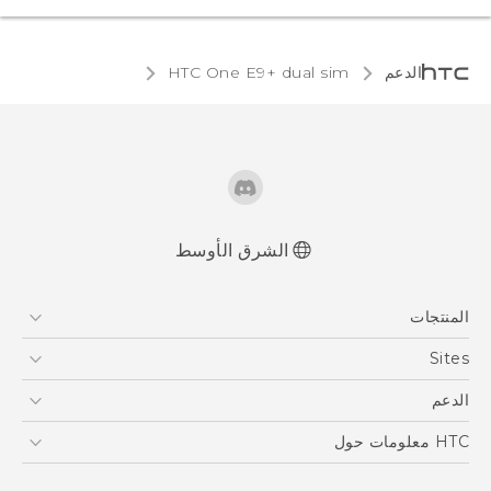
الدعم
HTC One E9+ dual sim‎
الشرق الأوسط
العربية - دليل المستخدم
المنتجات
Française - Mode d'emploi
User manual
5G
Sites
أجهزة الهواتف الذكية
HTC Dev
الدعم
EXODUS
HTC Research
الدعم
HTC معلومات حول
VIVE
ESG